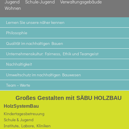
Jugend
Schule-Jugend
Verwaltungsgebäude
Wohnen
Lernen Sie unsere näher kennen
Philosophie
Qualität im nachhaltigen Bauen
Unternehmenskultur: Fairness, Ethik und Teamgeist
Nachhaltigkeit
Umweltschutz im nachhaltigen Bauwesen
Team – Werte
Großes Gestalten mit SÄBU HOLZBAU
HolzSystemBau
Kindertagesbetreuung
Schule & Jugend
Institute, Labore, Kliniken