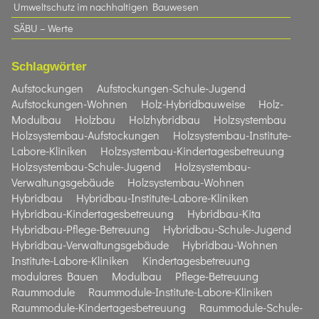
Umweltschutz im nachhaltigen Bauwesen
SÄBU – Werte
Schlagwörter
Aufstockungen
Aufstockungen-Schule-Jugend
Aufstockungen-Wohnen
Holz-Hybridbauweise
Holz-
Modulbau
Holzbau
Holzhybridbau
Holzsystembau
Holzsystembau-Aufstockungen
Holzsystembau-Institute-
Labore-Kliniken
Holzsystembau-Kindertagesbetreuung
Holzsystembau-Schule-Jugend
Holzsystembau-
Verwaltungsgebäude
Holzsystembau-Wohnen
Hybridbau
Hybridbau-Institute-Labore-Kliniken
Hybridbau-Kindertagesbetreuung
Hybridbau-Kita
Hybridbau-Pflege-Betreuung
Hybridbau-Schule-Jugend
Hybridbau-Verwaltungsgebäude
Hybridbau-Wohnen
Institute-Labore-Kliniken
Kindertagesbetreuung
modulares Bauen
Modulbau
Pflege-Betreuung
Raummodule
Raummodule-Institute-Labore-Kliniken
Raummodule-Kindertagesbetreuung
Raummodule-Schule-