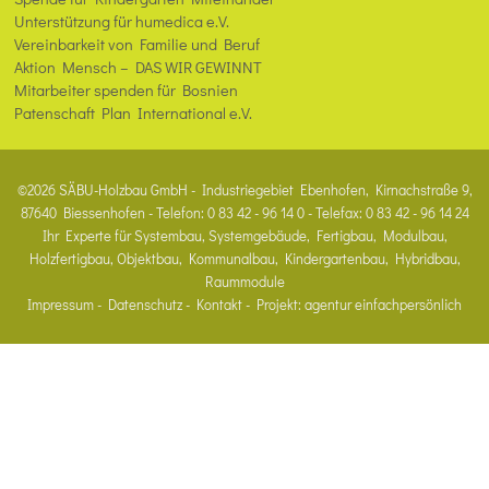
Unterstützung für humedica e.V.
Vereinbarkeit von Familie und Beruf
Aktion Mensch – DAS WIR GEWINNT
Mitarbeiter spenden für Bosnien
Patenschaft Plan International e.V.
©2026 SÄBU-Holzbau GmbH - Industriegebiet Ebenhofen, Kirnachstraße 9,
87640 Biessenhofen - Telefon: 0 83 42 - 96 14 0 - Telefax: 0 83 42 - 96 14 24
Ihr Experte für Systembau, Systemgebäude, Fertigbau, Modulbau,
Holzfertigbau, Objektbau, Kommunalbau, Kindergartenbau, Hybridbau,
Raummodule
Impressum
-
Datenschutz
-
Kontakt
- Projekt:
agentur einfachpersönlich