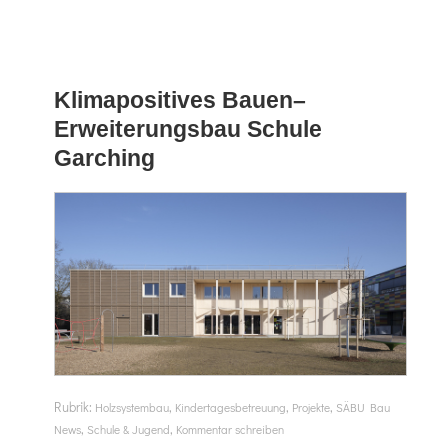
Klimapositives Bauen–
Erweiterungsbau Schule
Garching
Rubrik:
,
,
,
Holzsystembau
Kindertagesbetreuung
Projekte
SÄBU Bau
,
,
News
Schule & Jugend
Kommentar schreiben