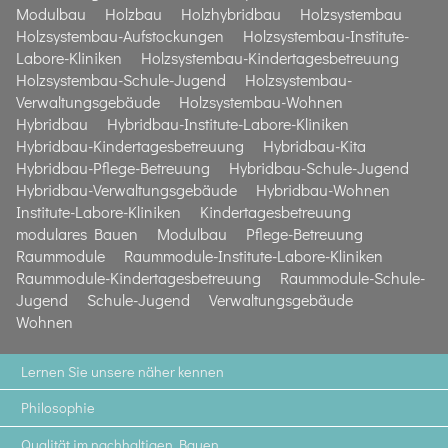
Modulbau
Holzbau
Holzhybridbau
Holzsystembau
Holzsystembau-Aufstockungen
Holzsystembau-Institute-
Labore-Kliniken
Holzsystembau-Kindertagesbetreuung
Holzsystembau-Schule-Jugend
Holzsystembau-
Verwaltungsgebäude
Holzsystembau-Wohnen
Hybridbau
Hybridbau-Institute-Labore-Kliniken
Hybridbau-Kindertagesbetreuung
Hybridbau-Kita
Hybridbau-Pflege-Betreuung
Hybridbau-Schule-Jugend
Hybridbau-Verwaltungsgebäude
Hybridbau-Wohnen
Institute-Labore-Kliniken
Kindertagesbetreuung
modulares Bauen
Modulbau
Pflege-Betreuung
Raummodule
Raummodule-Institute-Labore-Kliniken
Raummodule-Kindertagesbetreuung
Raummodule-Schule-
Jugend
Schule-Jugend
Verwaltungsgebäude
Wohnen
Lernen Sie unsere näher kennen
Philosophie
Qualität im nachhaltigen Bauen