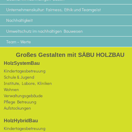
Unternehmenskultur: Fairness, Ethik und Teamgeist
Nachhaltigkeit
Umweltschutz im nachhaltigen Bauwesen
Team – Werte
Großes Gestalten mit SÄBU HOLZBAU
HolzSystemBau
Kindertagesbetreuung
Schule & Jugend
Institute, Labore, Kliniken
Wohnen
Verwaltungsgebäude
Pflege Betreuung
Aufstockungen
HolzHybridBau
Kindertagesbetreuung