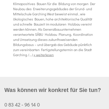
Klimapositives Bauen für die Bildung von morgen Der
Neubau des Erweiterungsgebäudes der Grund- und
Mittelschule Garching West beweist einmal , wie
ökologisches Bauen, hohe architektonische Qualität
und schnelle Bauzeit im modularen Holzbau vereint
werden können. Als Generalbauunternehmen
verantwortete SÄBU Holzbau Planung, Koordination
und Umsetzung dieses zukunftsweisenden
Bildungsbaus – und übergab das Gebäude pünktlich
zum vereinbarten Fertigstellungstermin an die Stadt
Garching. ( …)
» weiterlesen
Was können wir konkret für Sie tun?
0 83 42 - 96 14 0