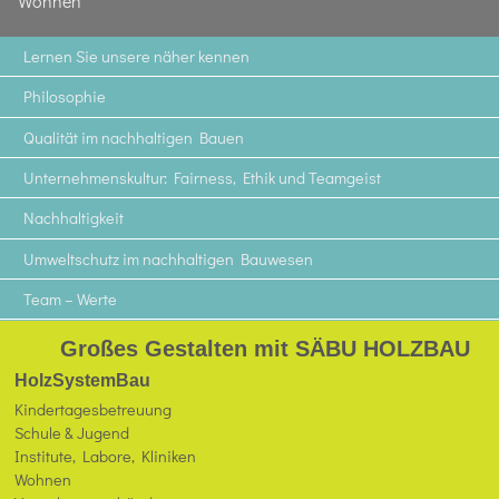
Wohnen
Lernen Sie unsere näher kennen
Philosophie
Qualität im nachhaltigen Bauen
Unternehmenskultur: Fairness, Ethik und Teamgeist
Nachhaltigkeit
Umweltschutz im nachhaltigen Bauwesen
Team – Werte
Großes Gestalten mit SÄBU HOLZBAU
HolzSystemBau
Kindertagesbetreuung
Schule & Jugend
Institute, Labore, Kliniken
Wohnen