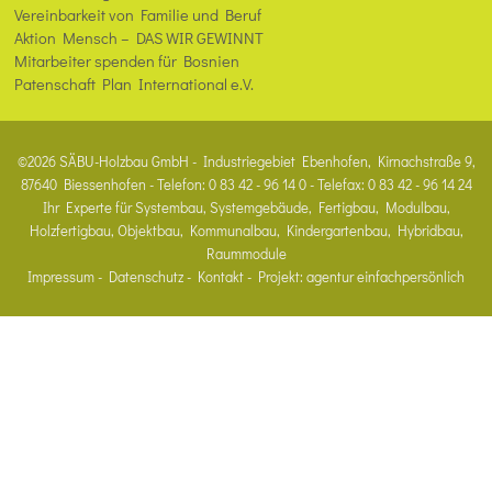
Vereinbarkeit von Familie und Beruf
Aktion Mensch – DAS WIR GEWINNT
Mitarbeiter spenden für Bosnien
Patenschaft Plan International e.V.
©2026 SÄBU-Holzbau GmbH - Industriegebiet Ebenhofen, Kirnachstraße 9,
87640 Biessenhofen - Telefon: 0 83 42 - 96 14 0 - Telefax: 0 83 42 - 96 14 24
Ihr Experte für Systembau, Systemgebäude, Fertigbau, Modulbau,
Holzfertigbau, Objektbau, Kommunalbau, Kindergartenbau, Hybridbau,
Raummodule
Impressum
-
Datenschutz
-
Kontakt
- Projekt:
agentur einfachpersönlich