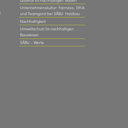
Qualität im nachhaltigen Bauen
Unternehmenskultur: Fairness, Ethik
t
und Teamgeist bei SÄBU Holzbau​
Nachhaltigkeit
Umweltschutz im nachhaltigen
Bauwesen
SÄBU – Werte