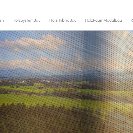
en
HolzSystemBau
HolzHybridBau
HolzRaumModulBau
R