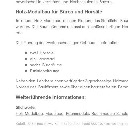
bayerische Universitäten und Hochschulen in Bayern.
Holz-Modulbau für Büros und Hörsäle
Im neuen Holz-Modulbau, dessen Planung das Staatliche Baua
werden. Die Baumaßnahme umfasst den schlüsselfertigen Neub
m³.
Die Planung des zweigeschossigen Gebäudes beinhaltet
zwei Hörsäle
ein Laborsaal
sechs Büroräume
Funktionalräume
Neben den Lehrbereichen verfügt das 2-geschossige Holzmod
Norden des Baukörpers sowie über einen barrierefreien Pers
Weiterführende Informationen:
Stichworte:
Holz-Modulbau
,
Modulbau
,
Raummodule
,
Raummodule-Schul
Rubrik:
, Kommentare per Feed
,
SÄBU Bau News
RSS 2.0
Kommentar schr