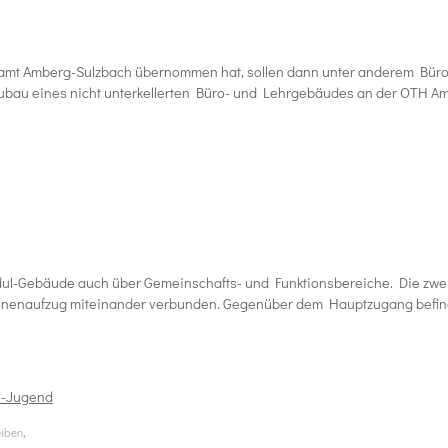
mt Amberg-Sulzbach übernommen hat, sollen dann unter anderem Bürof
au eines nicht unterkellerten Büro- und Lehrgebäudes an der OTH Amb
ul-Gebäude auch über Gemeinschafts- und Funktionsbereiche. Die zwei
onenaufzug miteinander verbunden. Gegenüber dem Hauptzugang befind
e-Jugend
,
eiben