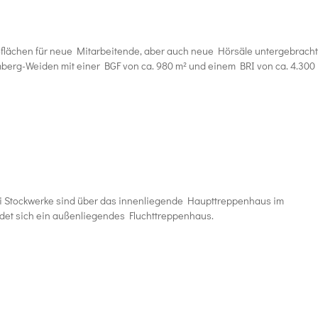
lächen für neue Mitarbeitende, aber auch neue Hörsäle untergebracht
erg-Weiden mit einer BGF von ca. 980 m² und einem BRI von ca. 4.300
 Stockwerke sind über das innenliegende Haupttreppenhaus im
et sich ein außenliegendes Fluchttreppenhaus.