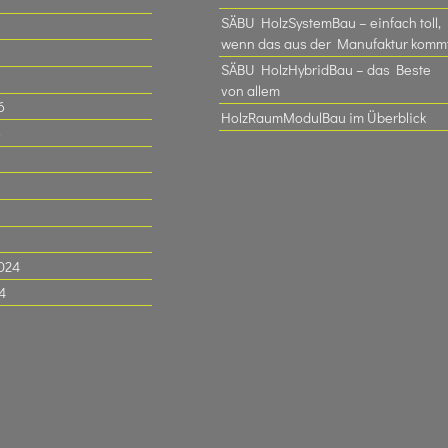
SÄBU HolzSystemBau – einfach toll,
wenn das aus der Manufaktur komm
SÄBU HolzHybridBau – das Beste
von allem
6
HolzRaumModulBau im Überblick
6
024
4