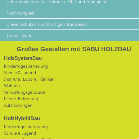
Unternehmenskultur: Fairness, Ethik und Teamgeist
Nachhaltigkeit
Umweltschutz im nachhaltigen Bauwesen
Team – Werte
Großes Gestalten mit SÄBU HOLZBAU
HolzSystemBau
Kindertagesbetreuung
Schule & Jugend
Institute, Labore, Kliniken
Wohnen
Verwaltungsgebäude
Pflege Betreuung
Aufstockungen
HolzHybridBau
Kindertagesbetreuung
Schule & Jugend