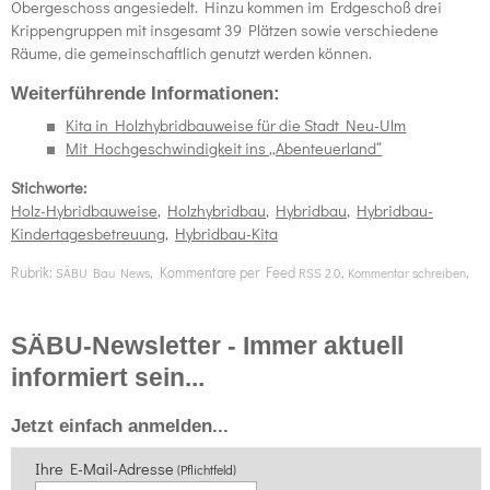
Obergeschoss angesiedelt. Hinzu kommen im Erdgeschoß drei
Krippengruppen mit insgesamt 39 Plätzen sowie verschiedene
Räume, die gemeinschaftlich genutzt werden können.
Weiterführende Informationen:
Kita in Holzhybridbauweise für die Stadt Neu-Ulm
Mit Hochgeschwindigkeit ins „Abenteuerland“
Stichworte:
Holz-Hybridbauweise
,
Holzhybridbau
,
Hybridbau
,
Hybridbau-
Kindertagesbetreuung
,
Hybridbau-Kita
Rubrik:
, Kommentare per Feed
,
,
SÄBU Bau News
RSS 2.0
Kommentar schreiben
SÄBU-Newsletter - Immer aktuell
informiert sein...
Jetzt einfach anmelden...
Ihre E-Mail-Adresse
(Pflichtfeld)