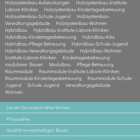
Holzsystembau-Aufstockungen
Holzsystembau-Institute-
Labore-Kliniken
Holzsystembau-Kindertagesbetreuung
Holzsystembau-Schule-Jugend
Holzsystembau-
Verwaltungsgebäude
Holzsystembau-Wohnen
Hybridbau
Hybridbau-Institute-Labore-Kliniken
Hybridbau-Kindertagesbetreuung
Hybridbau-Kita
Hybridbau-Pflege-Betreuung
Hybridbau-Schule-Jugend
Hybridbau-Verwaltungsgebäude
Hybridbau-Wohnen
Institute-Labore-Kliniken
Kindertagesbetreuung
modulares Bauen
Modulbau
Pflege-Betreuung
Raummodule
Raummodule-Institute-Labore-Kliniken
Raummodule-Kindertagesbetreuung
Raummodule-Schule-
Jugend
Schule-Jugend
Verwaltungsgebäude
Wohnen
Lernen Sie unsere näher kennen
Philosophie
Qualität im nachhaltigen Bauen