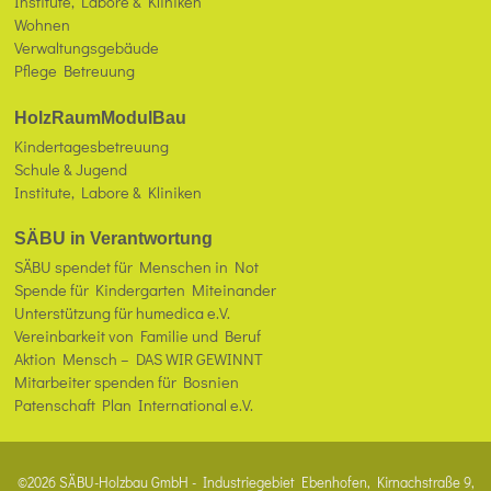
Institute, Labore & Kliniken
Wohnen
Verwaltungsgebäude
Pflege Betreuung
HolzRaumModulBau
Kindertagesbetreuung
Schule & Jugend
Institute, Labore & Kliniken
SÄBU in Verantwortung
SÄBU spendet für Menschen in Not
Spende für Kindergarten Miteinander
Unterstützung für humedica e.V.
Vereinbarkeit von Familie und Beruf
Aktion Mensch – DAS WIR GEWINNT
Mitarbeiter spenden für Bosnien
Patenschaft Plan International e.V.
©2026 SÄBU-Holzbau GmbH - Industriegebiet Ebenhofen, Kirnachstraße 9,