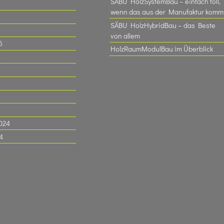
SÄBU HolzSystemBau – einfach toll,
wenn das aus der Manufaktur komm
SÄBU HolzHybridBau – das Beste
von allem
6
HolzRaumModulBau im Überblick
6
024
4