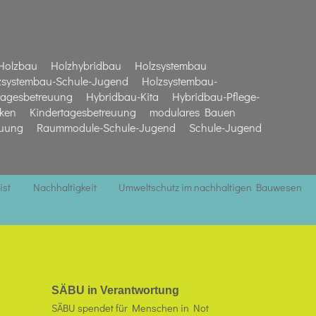
Holzbau
Holzhybridbau
Holzsystembau
zsystembau-Schule-Jugend
Holzsystembau-
tagesbetreuung
Hybridbau-Kita
Hybridbau-Pflege-
iken
Kindertagesbetreuung
modulares Bauen
euung
Raummodule-Schule-Jugend
Schule-Jugend
ist
Nachhaltigkeit
Umweltschutz im nachhaltigen Bauwesen
SÄBU in Verantwortung
SÄBU spendet für Menschen in Not