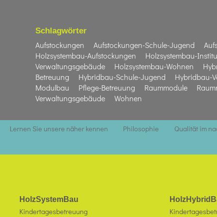
Schlagwörter
Aufstockungen
Aufstockungen-Schule-Jugend
Auf
Holzsystembau-Aufstockungen
Holzsystembau-Institu
Verwaltungsgebäude
Holzsystembau-Wohnen
Hyb
Betreuung
Hybridbau-Schule-Jugend
Hybridbau-V
Modulbau
Pflege-Betreuung
Raummodule
Raumm
Verwaltungsgebäude
Wohnen
Lernen Sie unsere näher kennen
Philosophie
Qualität im n
HolzSystemBau
HolzHybridB
Kindertagesbetreuung
Kindertagesbe