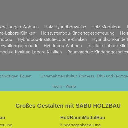
stockungen-Wohnen
Holz-Hybridbauweise
Holz-Modulbau
te-Labore-Kliniken
Holzsystembau-Kindertagesbetreuung
Hol
ridbau
Hybridbau-Institute-Labore-Kliniken
Hybridbau-Kinder
erwaltungsgebäude
Hybridbau-Wohnen
Institute-Labore-Klin
odule-Institute-Labore-Kliniken
Raummodule-Kindertagesbetr
achhaltigen Bauen
Unternehmenskultur: Fairness, Ethik und Teamge
Team – Werte
Großes Gestalten mit SÄBU HOLZBAU
au
HolzRaumModulBau
treuung
Kindertagesbetreuung