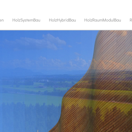
en
HolzSystemBau
HolzHybridBau
HolzRaumModulBau
R