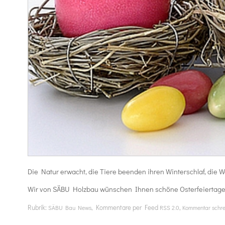
Die Natur erwacht, die Tiere beenden ihren Winterschlaf, die We
Wir von SÄBU Holzbau wünschen Ihnen schöne Osterfeiertage
Rubrik:
, Kommentare per Feed
,
SÄBU Bau News
RSS 2.0
Kommentar schr