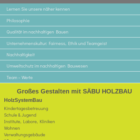
Lernen Sie unsere näher kennen
Philosophie
Qualität im nachhaltigen Bauen
Unternehmenskultur: Fairness, Ethik und Teamgeist
Nachhaltigkeit
Umweltschutz im nachhaltigen Bauwesen
Team – Werte
Großes Gestalten mit SÄBU HOLZBAU
HolzSystemBau
Kindertagesbetreuung
Schule & Jugend
Institute, Labore, Kliniken
Wohnen
Verwaltungsgebäude