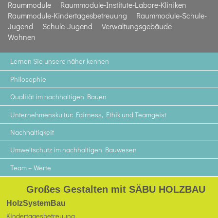
Raummodule
Raummodule-Institute-Labore-Kliniken
Raummodule-Kindertagesbetreuung
Raummodule-Schule-
Jugend
Schule-Jugend
Verwaltungsgebäude
Wohnen
Lernen Sie unsere näher kennen
Philosophie
Qualität im nachhaltigen Bauen
Unternehmenskultur: Fairness, Ethik und Teamgeist
Nachhaltigkeit
Umweltschutz im nachhaltigen Bauwesen
Team – Werte
Großes Gestalten mit SÄBU HOLZBAU
HolzSystemBau
Kindertagesbetreuung