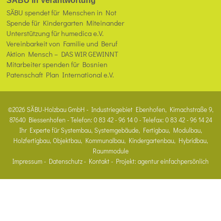
SÄBU in Verantwortung
SÄBU spendet für Menschen in Not
Spende für Kindergarten Miteinander
Unterstützung für humedica e.V.
Vereinbarkeit von Familie und Beruf
Aktion Mensch – DAS WIR GEWINNT
Mitarbeiter spenden für Bosnien
Patenschaft Plan International e.V.
©2026 SÄBU-Holzbau GmbH - Industriegebiet Ebenhofen, Kirnachstraße 9,
87640 Biessenhofen - Telefon: 0 83 42 - 96 14 0 - Telefax: 0 83 42 - 96 14 24
Ihr Experte für Systembau, Systemgebäude, Fertigbau, Modulbau,
Holzfertigbau, Objektbau, Kommunalbau, Kindergartenbau, Hybridbau,
Raummodule
Impressum
-
Datenschutz
-
Kontakt
- Projekt:
agentur einfachpersönlich