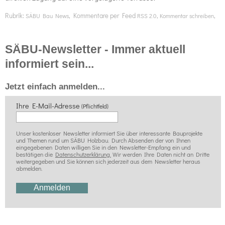
Rubrik:
, Kommentare per Feed
,
,
SÄBU Bau News
RSS 2.0
Kommentar schreiben
SÄBU-Newsletter - Immer aktuell
informiert sein...
Jetzt einfach anmelden...
Ihre E-Mail-Adresse
(Pflichtfeld)
Unser kostenloser Newsletter informiert Sie über interessante Bauprojekte
und Themen rund um SÄBU Holzbau. Durch Absenden der von Ihnen
eingegebenen Daten willigen Sie in den Newsletter-Empfang ein und
bestätigen die
Datenschutzerklärung.
Wir werden Ihre Daten nicht an Dritte
weitergegeben und Sie können sich jederzeit aus dem Newsletter heraus
abmelden.