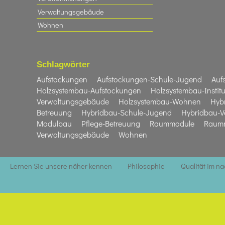
Verwaltungsgebäude
Wohnen
Schlagwörter
Aufstockungen
Aufstockungen-Schule-Jugend
Auf
Holzsystembau-Aufstockungen
Holzsystembau-Institu
Verwaltungsgebäude
Holzsystembau-Wohnen
Hyb
Betreuung
Hybridbau-Schule-Jugend
Hybridbau-V
Modulbau
Pflege-Betreuung
Raummodule
Raumm
Verwaltungsgebäude
Wohnen
Lernen Sie unsere näher kennen
Philosophie
Qualität im n