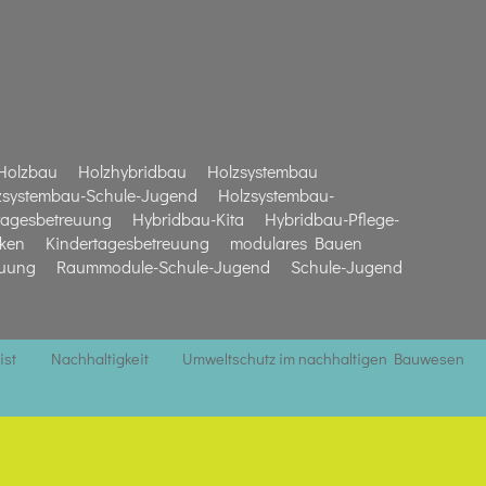
Holzbau
Holzhybridbau
Holzsystembau
zsystembau-Schule-Jugend
Holzsystembau-
tagesbetreuung
Hybridbau-Kita
Hybridbau-Pflege-
iken
Kindertagesbetreuung
modulares Bauen
euung
Raummodule-Schule-Jugend
Schule-Jugend
ist
Nachhaltigkeit
Umweltschutz im nachhaltigen Bauwesen