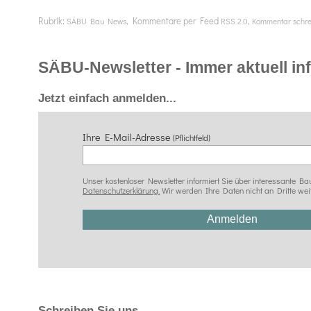
Rubrik:
, Kommentare per Feed
,
SÄBU Bau News
RSS 2.0
Kommentar schr
SÄBU-Newsletter - Immer aktuell info
Jetzt einfach anmelden...
Ihre E-Mail-Adresse
(Pflichtfeld)
Unser kostenloser Newsletter informiert Sie über interessante
Datenschutzerklärung.
Wir werden Ihre Daten nicht an Dritte wei
Schreiben Sie uns