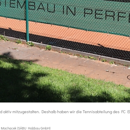
eld aktiv mitzugestalten. Deshalb haben wir die Tennisabteilung des FC
tine Machacek (SÄBU Holzbau GmbH)