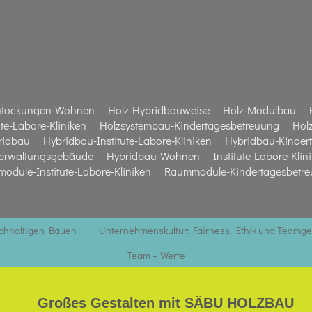
stockungen-Wohnen
Holz-Hybridbauweise
Holz-Modulbau
te-Labore-Kliniken
Holzsystembau-Kindertagesbetreuung
Hol
ridbau
Hybridbau-Institute-Labore-Kliniken
Hybridbau-Kinder
erwaltungsgebäude
Hybridbau-Wohnen
Institute-Labore-Klin
odule-Institute-Labore-Kliniken
Raummodule-Kindertagesbetr
achhaltigen Bauen
Unternehmenskultur: Fairness, Ethik und Teamge
Team – Werte
Großes Gestalten mit SÄBU HOLZBAU