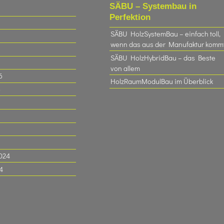
SÄBU – Systembau in
Perfektion
SÄBU HolzSystemBau – einfach toll,
wenn das aus der Manufaktur komm
SÄBU HolzHybridBau – das Beste
von allem
6
HolzRaumModulBau im Überblick
6
024
4