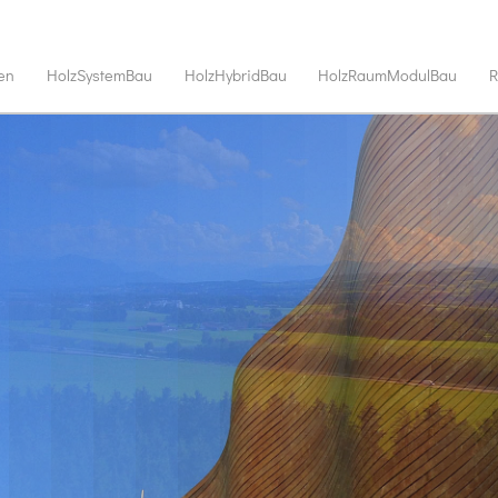
en
HolzSystemBau
HolzHybridBau
HolzRaumModulBau
R