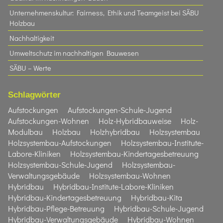
Unternehmenskultur: Fairness, Ethik und Teamgeist bei SÄBU
Holzbau​
Nachhaltigkeit
Umweltschutz im nachhaltigen Bauwesen
SÄBU – Werte
Schlagwörter
Aufstockungen
Aufstockungen-Schule-Jugend
Aufstockungen-Wohnen
Holz-Hybridbauweise
Holz-
Modulbau
Holzbau
Holzhybridbau
Holzsystembau
Holzsystembau-Aufstockungen
Holzsystembau-Institute-
Labore-Kliniken
Holzsystembau-Kindertagesbetreuung
Holzsystembau-Schule-Jugend
Holzsystembau-
Verwaltungsgebäude
Holzsystembau-Wohnen
Hybridbau
Hybridbau-Institute-Labore-Kliniken
Hybridbau-Kindertagesbetreuung
Hybridbau-Kita
Hybridbau-Pflege-Betreuung
Hybridbau-Schule-Jugend
Hybridbau-Verwaltungsgebäude
Hybridbau-Wohnen