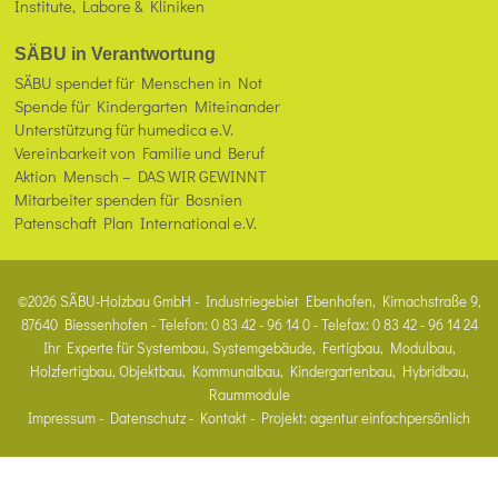
Institute, Labore & Kliniken
SÄBU in Verantwortung
SÄBU spendet für Menschen in Not
Spende für Kindergarten Miteinander
Unterstützung für humedica e.V.
Vereinbarkeit von Familie und Beruf
Aktion Mensch – DAS WIR GEWINNT
Mitarbeiter spenden für Bosnien
Patenschaft Plan International e.V.
©2026 SÄBU-Holzbau GmbH - Industriegebiet Ebenhofen, Kirnachstraße 9,
87640 Biessenhofen - Telefon: 0 83 42 - 96 14 0 - Telefax: 0 83 42 - 96 14 24
Ihr Experte für Systembau, Systemgebäude, Fertigbau, Modulbau,
Holzfertigbau, Objektbau, Kommunalbau, Kindergartenbau, Hybridbau,
Raummodule
Impressum
-
Datenschutz
-
Kontakt
- Projekt:
agentur einfachpersönlich