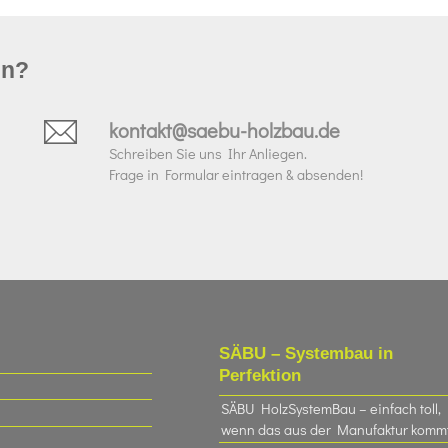
un?
kontakt@saebu-holzbau.de
Schreiben Sie uns Ihr Anliegen.
Frage in Formular eintragen & absenden!
SÄBU – Systembau in
Perfektion
SÄBU HolzSystemBau – einfach toll,
wenn das aus der Manufaktur komm