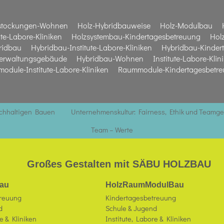
stockungen-Wohnen
Holz-Hybridbauweise
Holz-Modulbau
te-Labore-Kliniken
Holzsystembau-Kindertagesbetreuung
Hol
ridbau
Hybridbau-Institute-Labore-Kliniken
Hybridbau-Kinder
erwaltungsgebäude
Hybridbau-Wohnen
Institute-Labore-Klin
odule-Institute-Labore-Kliniken
Raummodule-Kindertagesbetr
achhaltigen Bauen
Unternehmenskultur: Fairness, Ethik und Teamge
Team – Werte
Großes Gestalten mit SÄBU HOLZBAU
au
HolzRaumModulBau
treuung
Kindertagesbetreuung
d
Schule & Jugend
e & Kliniken
Institute, Labore & Kliniken