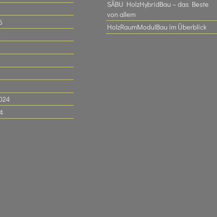
SÄBU HolzHybridBau – das Beste
von allem
6
HolzRaumModulBau im Überblick
6
024
4