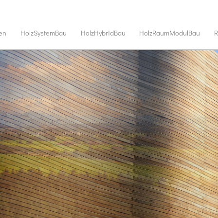
en
HolzSystemBau
HolzHybridBau
HolzRaumModulBau
R