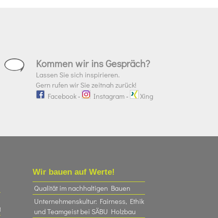
Kommen wir ins Gespräch?
Lassen Sie sich inspirieren.
Gern rufen wir Sie zeitnah zurück!
Facebook
-
Instagram
-
Xing
Wir bauen auf Werte!
Qualität im nachhaltigen Bauen
Unternehmenskultur: Fairness, Ethik
t
und Teamgeist bei SÄBU Holzbau​