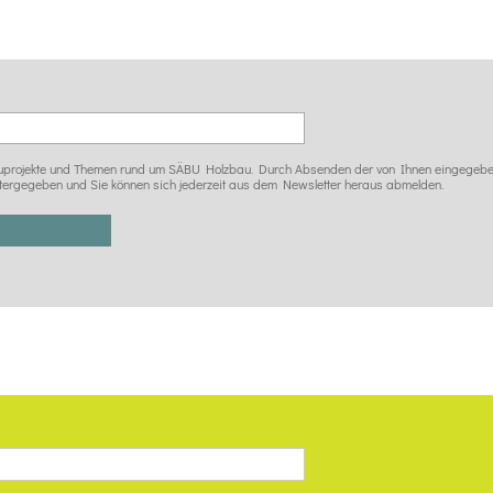
 Bauprojekte und Themen rund um SÄBU Holzbau. Durch Absenden der von Ihnen eingegeben
tergegeben und Sie können sich jederzeit aus dem Newsletter heraus abmelden.