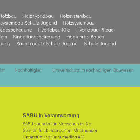
Holzbau
Holzhybridbau
Holzsystembau
zsystembau-Schule-Jugend
Holzsystembau-
tagesbetreuung
Hybridbau-Kita
Hybridbau-Pflege-
iken
Kindertagesbetreuung
modulares Bauen
euung
Raummodule-Schule-Jugend
Schule-Jugend
ist
Nachhaltigkeit
Umweltschutz im nachhaltigen Bauwesen
SÄBU in Verantwortung
SÄBU spendet für Menschen in Not
Spende für Kindergarten Miteinander
Unterstützung für humedica e.V.