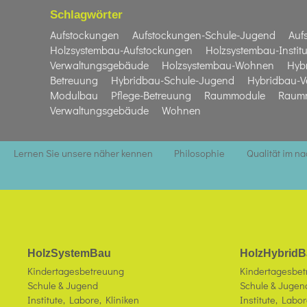
Schlagwörter
Aufstockungen
Aufstockungen-Schule-Jugend
Auf
Holzsystembau-Aufstockungen
Holzsystembau-Institu
Verwaltungsgebäude
Holzsystembau-Wohnen
Hyb
Betreuung
Hybridbau-Schule-Jugend
Hybridbau-V
Modulbau
Pflege-Betreuung
Raummodule
Raumm
Verwaltungsgebäude
Wohnen
Lernen Sie unsere näher kennen
Philosophie
Qualität im n
HolzSystemBau
HolzHybridB
Kindertagesbetreuung
Kindertagesbe
Schule & Jugend
Schule & Jugen
Institute, Labore, Kliniken
Institute, Labor