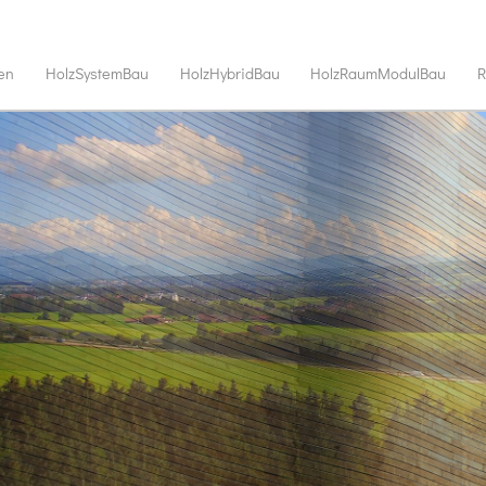
en
HolzSystemBau
HolzHybridBau
HolzRaumModulBau
R