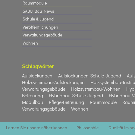
Raummodule
SÄBU Bau News
Schule & Jugend
Veröffentlichungen
Verwaltungsgebäude
Wohnen
Schlagwörter
Aufstockungen
Aufstockungen-Schule-Jugend
Auf
Holzsystembau-Aufstockungen
Holzsystembau-Institu
Verwaltungsgebäude
Holzsystembau-Wohnen
Hyb
Betreuung
Hybridbau-Schule-Jugend
Hybridbau-V
Modulbau
Pflege-Betreuung
Raummodule
Raumm
Verwaltungsgebäude
Wohnen
Lernen Sie unsere näher kennen
Philosophie
Qualität im n