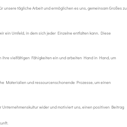
für unsere tägliche Arbeit und ermöglichen es uns, gemeinsam Großes zu
 ein Umfeld, in dem sich jeder Einzelne entfalten kann.
Diese
 ihre vielfältigen Fähigkeiten ein und arbeiten Hand in Hand, um
che Materialien und ressourcenschonende Prozesse, um einen
er Unternehmenskultur wider und motiviert uns, einen positiven Beitrag
unft.