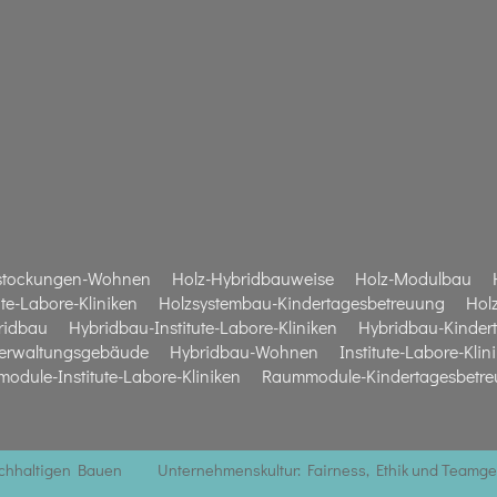
stockungen-Wohnen
Holz-Hybridbauweise
Holz-Modulbau
te-Labore-Kliniken
Holzsystembau-Kindertagesbetreuung
Hol
ridbau
Hybridbau-Institute-Labore-Kliniken
Hybridbau-Kinder
erwaltungsgebäude
Hybridbau-Wohnen
Institute-Labore-Klin
odule-Institute-Labore-Kliniken
Raummodule-Kindertagesbetr
achhaltigen Bauen
Unternehmenskultur: Fairness, Ethik und Teamge