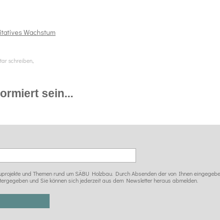
alitatives Wachstum
,
ar schreiben
rmiert sein...
 Bauprojekte und Themen rund um SÄBU Holzbau. Durch Absenden der von Ihnen eingegeben
tergegeben und Sie können sich jederzeit aus dem Newsletter heraus abmelden.