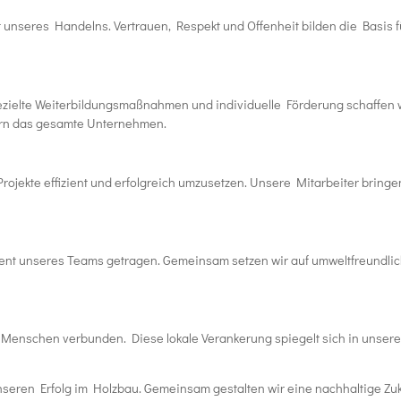
t unseres Handelns.
Vertrauen, Respekt und Offenheit bilden die Basis 
zielte Weiterbildungsmaßnahmen und individuelle Förderung schaffen wir
dern das gesamte Unternehmen.
ojekte effizient und erfolgreich umzusetzen.
Unsere Mitarbeiter bringen
nt unseres Teams getragen.
Gemeinsam setzen wir auf umweltfreundli
n Menschen verbunden.
Diese lokale Verankerung spiegelt sich in unser
nseren Erfolg im Holzbau.
Gemeinsam gestalten wir eine nachhaltige Zuk