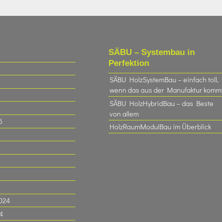
SÄBU – Systembau in
Perfektion
SÄBU HolzSystemBau – einfach toll,
wenn das aus der Manufaktur komm
SÄBU HolzHybridBau – das Beste
von allem
6
HolzRaumModulBau im Überblick
6
024
4