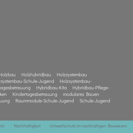
Holzbau
Holzhybridbau
Holzsystembau
zsystembau-Schule-Jugend
Holzsystembau-
tagesbetreuung
Hybridbau-Kita
Hybridbau-Pflege-
iken
Kindertagesbetreuung
modulares Bauen
euung
Raummodule-Schule-Jugend
Schule-Jugend
ist
Nachhaltigkeit
Umweltschutz im nachhaltigen Bauwesen