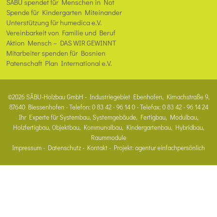
SÄBU spendet für Menschen in Not
Spende für Kindergarten Miteinander
Unterstützung für humedica e.V.
Vereinbarkeit von Familie und Beruf
Aktion Mensch – DAS WIR GEWINNT
Mitarbeiter spenden für Bosnien
Patenschaft Plan International e.V.
©2026 SÄBU-Holzbau GmbH - Industriegebiet Ebenhofen, Kirnachstraße 9,
87640 Biessenhofen - Telefon: 0 83 42 - 96 14 0 - Telefax: 0 83 42 - 96 14 24
Ihr Experte für Systembau, Systemgebäude, Fertigbau, Modulbau,
Holzfertigbau, Objektbau, Kommunalbau, Kindergartenbau, Hybridbau,
Raummodule
Impressum
-
Datenschutz
-
Kontakt
- Projekt:
agentur einfachpersönlich