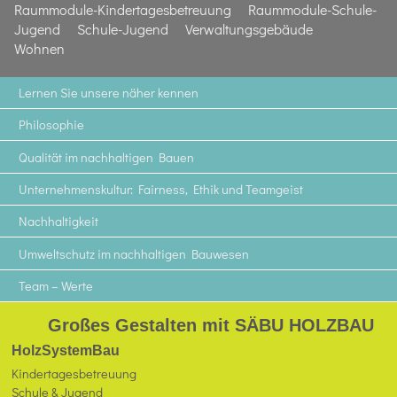
Raummodule-Kindertagesbetreuung
Raummodule-Schule-
Jugend
Schule-Jugend
Verwaltungsgebäude
Wohnen
Lernen Sie unsere näher kennen
Philosophie
Qualität im nachhaltigen Bauen
Unternehmenskultur: Fairness, Ethik und Teamgeist
Nachhaltigkeit
Umweltschutz im nachhaltigen Bauwesen
Team – Werte
Großes Gestalten mit SÄBU HOLZBAU
HolzSystemBau
Kindertagesbetreuung
Schule & Jugend