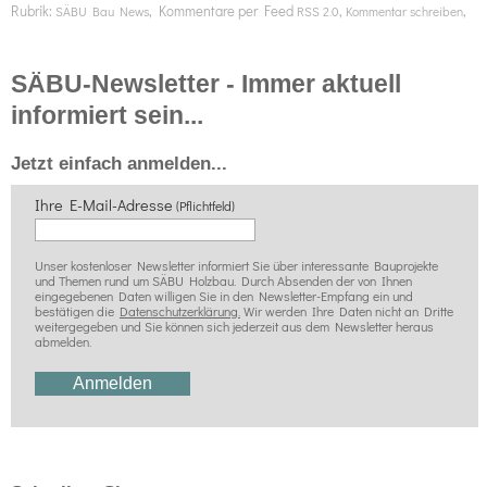
Rubrik:
, Kommentare per Feed
,
,
SÄBU Bau News
RSS 2.0
Kommentar schreiben
SÄBU-Newsletter - Immer aktuell
informiert sein...
Jetzt einfach anmelden...
Ihre E-Mail-Adresse
(Pflichtfeld)
Unser kostenloser Newsletter informiert Sie über interessante Bauprojekte
und Themen rund um SÄBU Holzbau. Durch Absenden der von Ihnen
eingegebenen Daten willigen Sie in den Newsletter-Empfang ein und
bestätigen die
Datenschutzerklärung.
Wir werden Ihre Daten nicht an Dritte
weitergegeben und Sie können sich jederzeit aus dem Newsletter heraus
abmelden.