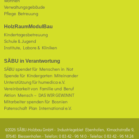
Wohnen
Verwaltungsgebäude
Pflege Betreuung
HolzRaumModulBau
Kindertagesbetreuung
Schule & Jugend
Institute, Labore & Kliniken
SÄBU in Verantwortung
SÄBU spendet für Menschen in Not
Spende für Kindergarten Miteinander
Unterstützung für humedica e.V.
Vereinbarkeit von Familie und Beruf
Aktion Mensch – DAS WIR GEWINNT
Mitarbeiter spenden für Bosnien
Patenschaft Plan International e.V.
©2026 SÄBU-Holzbau GmbH - Industriegebiet Ebenhofen, Kirnachstraße 9,
87640 Biessenhofen - Telefon: 0 83 42 - 96 14 0 - Telefax: 0 83 42 - 96 14 24