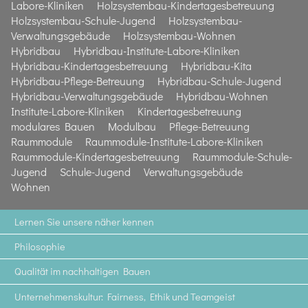
Labore-Kliniken
Holzsystembau-Kindertagesbetreuung
Holzsystembau-Schule-Jugend
Holzsystembau-
Verwaltungsgebäude
Holzsystembau-Wohnen
Hybridbau
Hybridbau-Institute-Labore-Kliniken
Hybridbau-Kindertagesbetreuung
Hybridbau-Kita
Hybridbau-Pflege-Betreuung
Hybridbau-Schule-Jugend
Hybridbau-Verwaltungsgebäude
Hybridbau-Wohnen
Institute-Labore-Kliniken
Kindertagesbetreuung
modulares Bauen
Modulbau
Pflege-Betreuung
Raummodule
Raummodule-Institute-Labore-Kliniken
Raummodule-Kindertagesbetreuung
Raummodule-Schule-
Jugend
Schule-Jugend
Verwaltungsgebäude
Wohnen
Lernen Sie unsere näher kennen
Philosophie
Qualität im nachhaltigen Bauen
Unternehmenskultur: Fairness, Ethik und Teamgeist