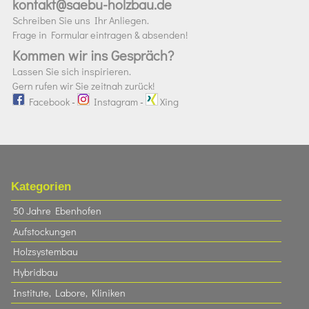
kontakt@saebu-holzbau.de
Schreiben Sie uns Ihr Anliegen.
Frage in Formular eintragen & absenden!
Kommen wir ins Gespräch?
Lassen Sie sich inspirieren.
Gern rufen wir Sie zeitnah zurück!
Facebook
-
Instagram
-
Xing
Kategorien
50 Jahre Ebenhofen
Aufstockungen
Holzsystembau
Hybridbau
Institute, Labore, Kliniken