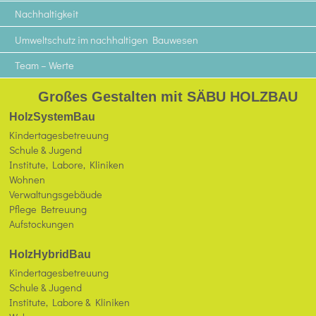
Nachhaltigkeit
Umweltschutz im nachhaltigen Bauwesen
Team – Werte
Großes Gestalten mit SÄBU HOLZBAU
HolzSystemBau
Kindertagesbetreuung
Schule & Jugend
Institute, Labore, Kliniken
Wohnen
Verwaltungsgebäude
Pflege Betreuung
Aufstockungen
HolzHybridBau
Kindertagesbetreuung
Schule & Jugend
Institute, Labore & Kliniken