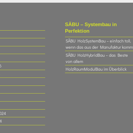
SÄBU – Systembau in
Perfektion
SÄBU HolzSystemBau – einfach toll,
wenn das aus der Manufaktur komm
SÄBU HolzHybridBau – das Beste
von allem
6
HolzRaumModulBau im Überblick
6
024
4