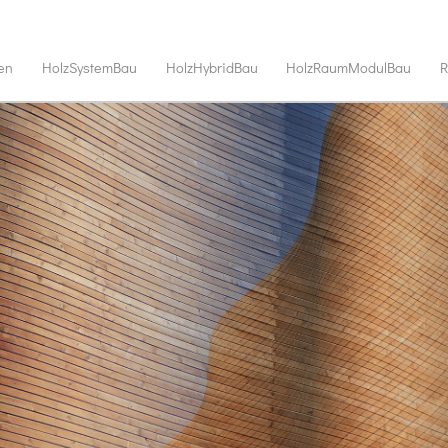
en
HolzSystemBau
HolzHybridBau
HolzRaumModulBau
R