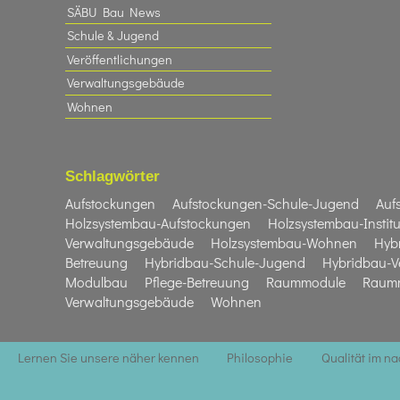
SÄBU Bau News
Schule & Jugend
Veröffentlichungen
Verwaltungsgebäude
Wohnen
Schlagwörter
Aufstockungen
Aufstockungen-Schule-Jugend
Auf
Holzsystembau-Aufstockungen
Holzsystembau-Institu
Verwaltungsgebäude
Holzsystembau-Wohnen
Hyb
Betreuung
Hybridbau-Schule-Jugend
Hybridbau-V
Modulbau
Pflege-Betreuung
Raummodule
Raumm
Verwaltungsgebäude
Wohnen
Lernen Sie unsere näher kennen
Philosophie
Qualität im n