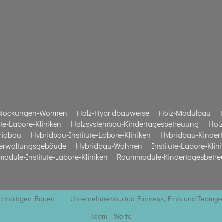
stockungen-Wohnen
Holz-Hybridbauweise
Holz-Modulbau
te-Labore-Kliniken
Holzsystembau-Kindertagesbetreuung
Hol
ridbau
Hybridbau-Institute-Labore-Kliniken
Hybridbau-Kinder
erwaltungsgebäude
Hybridbau-Wohnen
Institute-Labore-Klin
odule-Institute-Labore-Kliniken
Raummodule-Kindertagesbetr
achhaltigen Bauen
Unternehmenskultur: Fairness, Ethik und Teamge
Team – Werte