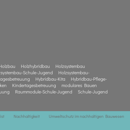
Holzbau
Holzhybridbau
Holzsystembau
zsystembau-Schule-Jugend
Holzsystembau-
tagesbetreuung
Hybridbau-Kita
Hybridbau-Pflege-
iken
Kindertagesbetreuung
modulares Bauen
euung
Raummodule-Schule-Jugend
Schule-Jugend
ist
Nachhaltigkeit
Umweltschutz im nachhaltigen Bauwesen