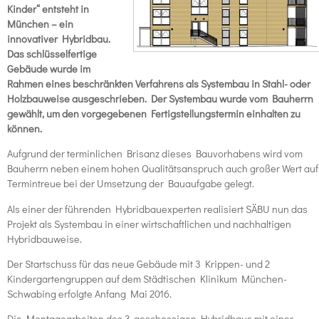
Kinder“ entsteht in
München – ein
innovativer Hybridbau.
Das schlüsselfertige
Gebäude wurde im
Rahmen eines beschränkten Verfahrens als Systembau in Stahl- oder
Holzbauweise ausgeschrieben. Der Systembau wurde vom Bauherrn
gewählt, um den vorgegebenen Fertigstellungstermin einhalten zu
können.
Aufgrund der terminlichen Brisanz dieses Bauvorhabens wird vom
Bauherrn neben einem hohen Qualitätsanspruch auch großer Wert auf
Termintreue bei der Umsetzung der Bauaufgabe gelegt.
Als einer der führenden Hybridbauexperten realisiert SÄBU nun das
Projekt als Systembau in einer wirtschaftlichen und nachhaltigen
Hybridbauweise.
Der Startschuss für das neue Gebäude mit 3 Krippen- und 2
Kindergartengruppen auf dem Städtischen Klinikum München-
Schwabing erfolgte Anfang Mai 2016.
Die Montagearbeiten des 3-geschossigen Hybridbaus mit einer