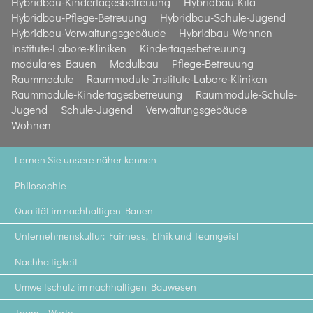
Hybridbau-Kindertagesbetreuung
Hybridbau-Kita
Hybridbau-Pflege-Betreuung
Hybridbau-Schule-Jugend
Hybridbau-Verwaltungsgebäude
Hybridbau-Wohnen
Institute-Labore-Kliniken
Kindertagesbetreuung
modulares Bauen
Modulbau
Pflege-Betreuung
Raummodule
Raummodule-Institute-Labore-Kliniken
Raummodule-Kindertagesbetreuung
Raummodule-Schule-
Jugend
Schule-Jugend
Verwaltungsgebäude
Wohnen
Lernen Sie unsere näher kennen
Philosophie
Qualität im nachhaltigen Bauen
Unternehmenskultur: Fairness, Ethik und Teamgeist
Nachhaltigkeit
Umweltschutz im nachhaltigen Bauwesen
Team – Werte