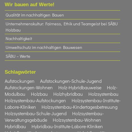
Wir bauen auf Werte!
Qualität im nachhaltigen Bauen
Unternehmenskultur: Fairness, Ethik und Teamgeist bei SÄBU
Holzbau​
Nachhaltigkeit
Umweltschutz im nachhaltigen Bauwesen
SÄBU – Werte
Schlagwörter
Aufstockungen
Aufstockungen-Schule-Jugend
Aufstockungen-Wohnen
Holz-Hybridbauweise
Holz-
Modulbau
Holzbau
Holzhybridbau
Holzsystembau
Holzsystembau-Aufstockungen
Holzsystembau-Institute-
Labore-Kliniken
Holzsystembau-Kindertagesbetreuung
Holzsystembau-Schule-Jugend
Holzsystembau-
Verwaltungsgebäude
Holzsystembau-Wohnen
Hybridbau
Hybridbau-Institute-Labore-Kliniken