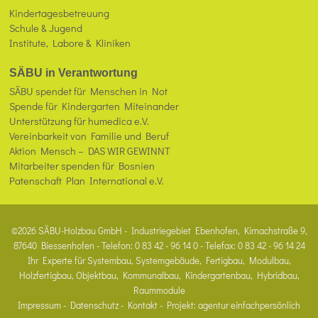
Kindertagesbetreuung
Schule & Jugend
Institute, Labore & Kliniken
SÄBU in Verantwortung
SÄBU spendet für Menschen in Not
Spende für Kindergarten Miteinander
Unterstützung für humedica e.V.
Vereinbarkeit von Familie und Beruf
Aktion Mensch – DAS WIR GEWINNT
Mitarbeiter spenden für Bosnien
Patenschaft Plan International e.V.
©2026 SÄBU-Holzbau GmbH - Industriegebiet Ebenhofen, Kirnachstraße 9,
87640 Biessenhofen - Telefon: 0 83 42 - 96 14 0 - Telefax: 0 83 42 - 96 14 24
Ihr Experte für Systembau, Systemgebäude, Fertigbau, Modulbau,
Holzfertigbau, Objektbau, Kommunalbau, Kindergartenbau, Hybridbau,
Raummodule
Impressum
-
Datenschutz
-
Kontakt
- Projekt:
agentur einfachpersönlich