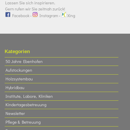
Lassen Sie sich inspirieren.
Gern rufen wir Sie zeitnah zurück!
Facebook
-
Instagram
-
Xing
Kategorien
50 Jahre Ebenhofen
Aufstockungen
Holzsystembau
Hybridbau
Institute, Labore, Kliniken
Kindertagesbetreuung
Newsletter
Pflege & Betreuung