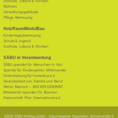
Institute, Labore & Kliniken
Wohnen
Verwaltungsgebäude
Pflege Betreuung
HolzRaumModulBau
Kindertagesbetreuung
Schule & Jugend
Institute, Labore & Kliniken
SÄBU in Verantwortung
SÄBU spendet für Menschen in Not
Spende für Kindergarten Miteinander
Unterstützung für humedica e.V.
Vereinbarkeit von Familie und Beruf
Aktion Mensch – DAS WIR GEWINNT
Mitarbeiter spenden für Bosnien
Patenschaft Plan International e.V.
©2026 SÄBU-Holzbau GmbH - Industriegebiet Ebenhofen, Kirnachstraße 9,