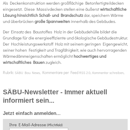
Als Deckenkonstruktion werden großflächige Betonfertigteildecken
eingesetzt. Diese Massivdecken stellen eine äußerst
wirtschaftliche
Lösung hinsichtlich Schall- und Brandschutz
dar, speichern Wärme
und überbrücken
große Spannweiten
innerhalb des Gebäudes.
Der Einsatz des Baustoffes Holz in der Gebäudehülle bildet die
Grundlage für die energieeffiziente und ökologische Gebäudestruktur.
Der Hochleistungswerkstoff Holz mit seinem geringen Eigengewicht,
seiner hohen Festigkeit und Tragfähigkeit, wie auch hervorragenden
Wärmedämmeigenschaften ermöglicht
hochwertiges und
wirtschaftliches Bauen
zugleich.
Rubrik:
, Kommentare per Feed
,
,
SÄBU Bau News
RSS 2.0
Kommentar schreiben
SÄBU-Newsletter - Immer aktuell
informiert sein...
Jetzt einfach anmelden...
Ihre E-Mail-Adresse
(Pflichtfeld)