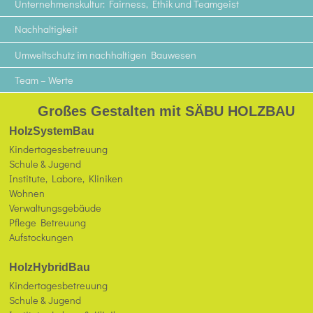
Unternehmenskultur: Fairness, Ethik und Teamgeist
Nachhaltigkeit
Umweltschutz im nachhaltigen Bauwesen
Team – Werte
Großes Gestalten mit SÄBU HOLZBAU
HolzSystemBau
Kindertagesbetreuung
Schule & Jugend
Institute, Labore, Kliniken
Wohnen
Verwaltungsgebäude
Pflege Betreuung
Aufstockungen
HolzHybridBau
Kindertagesbetreuung
Schule & Jugend