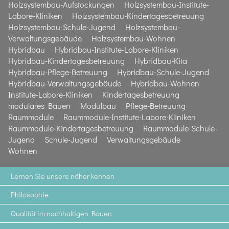
Holzsystembau-Aufstockungen
Holzsystembau-Institute-
Labore-Kliniken
Holzsystembau-Kindertagesbetreuung
Holzsystembau-Schule-Jugend
Holzsystembau-
Verwaltungsgebäude
Holzsystembau-Wohnen
Hybridbau
Hybridbau-Institute-Labore-Kliniken
Hybridbau-Kindertagesbetreuung
Hybridbau-Kita
Hybridbau-Pflege-Betreuung
Hybridbau-Schule-Jugend
Hybridbau-Verwaltungsgebäude
Hybridbau-Wohnen
Institute-Labore-Kliniken
Kindertagesbetreuung
modulares Bauen
Modulbau
Pflege-Betreuung
Raummodule
Raummodule-Institute-Labore-Kliniken
Raummodule-Kindertagesbetreuung
Raummodule-Schule-
Jugend
Schule-Jugend
Verwaltungsgebäude
Wohnen
Lernen Sie unsere näher kennen
Philosophie
Qualität im nachhaltigen Bauen