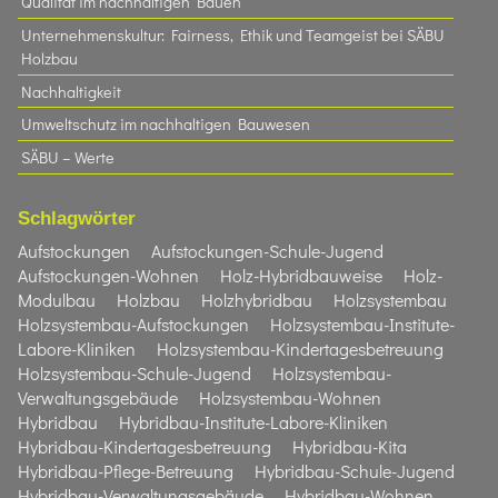
Qualität im nachhaltigen Bauen
Unternehmenskultur: Fairness, Ethik und Teamgeist bei SÄBU
Holzbau​
Nachhaltigkeit
Umweltschutz im nachhaltigen Bauwesen
SÄBU – Werte
Schlagwörter
Aufstockungen
Aufstockungen-Schule-Jugend
Aufstockungen-Wohnen
Holz-Hybridbauweise
Holz-
Modulbau
Holzbau
Holzhybridbau
Holzsystembau
Holzsystembau-Aufstockungen
Holzsystembau-Institute-
Labore-Kliniken
Holzsystembau-Kindertagesbetreuung
Holzsystembau-Schule-Jugend
Holzsystembau-
Verwaltungsgebäude
Holzsystembau-Wohnen
Hybridbau
Hybridbau-Institute-Labore-Kliniken
Hybridbau-Kindertagesbetreuung
Hybridbau-Kita
Hybridbau-Pflege-Betreuung
Hybridbau-Schule-Jugend
Hybridbau-Verwaltungsgebäude
Hybridbau-Wohnen