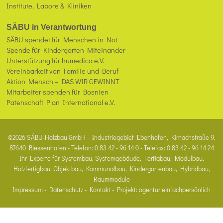
Institute, Labore & Kliniken
SÄBU in Verantwortung
SÄBU spendet für Menschen in Not
Spende für Kindergarten Miteinander
Unterstützung für humedica e.V.
Vereinbarkeit von Familie und Beruf
Aktion Mensch – DAS WIR GEWINNT
Mitarbeiter spenden für Bosnien
Patenschaft Plan International e.V.
©2026 SÄBU-Holzbau GmbH - Industriegebiet Ebenhofen, Kirnachstraße 9,
87640 Biessenhofen - Telefon: 0 83 42 - 96 14 0 - Telefax: 0 83 42 - 96 14 24
Ihr Experte für Systembau, Systemgebäude, Fertigbau, Modulbau,
Holzfertigbau, Objektbau, Kommunalbau, Kindergartenbau, Hybridbau,
Raummodule
Impressum
-
Datenschutz
-
Kontakt
- Projekt:
agentur einfachpersönlich