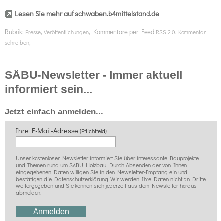
Lesen Sie mehr auf schwaben.b4mittelstand.de
Rubrik:
,
, Kommentare per Feed
,
Presse
Veröffentlichungen
RSS 2.0
Kommentar
,
schreiben
SÄBU-Newsletter - Immer aktuell
informiert sein...
Jetzt einfach anmelden...
Ihre E-Mail-Adresse
(Pflichtfeld)
Unser kostenloser Newsletter informiert Sie über interessante Bauprojekte
und Themen rund um SÄBU Holzbau. Durch Absenden der von Ihnen
eingegebenen Daten willigen Sie in den Newsletter-Empfang ein und
bestätigen die
Datenschutzerklärung.
Wir werden Ihre Daten nicht an Dritte
weitergegeben und Sie können sich jederzeit aus dem Newsletter heraus
abmelden.