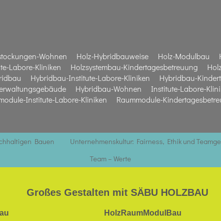
stockungen-Wohnen
Holz-Hybridbauweise
Holz-Modulbau
te-Labore-Kliniken
Holzsystembau-Kindertagesbetreuung
Hol
ridbau
Hybridbau-Institute-Labore-Kliniken
Hybridbau-Kinder
erwaltungsgebäude
Hybridbau-Wohnen
Institute-Labore-Klin
odule-Institute-Labore-Kliniken
Raummodule-Kindertagesbetr
achhaltigen Bauen
Unternehmenskultur: Fairness, Ethik und Teamge
Team – Werte
Großes Gestalten mit SÄBU HOLZBAU
au
HolzRaumModulBau