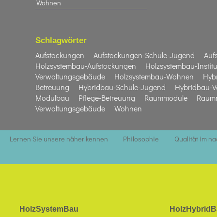
Wohnen
Schlagwörter
Aufstockungen
Aufstockungen-Schule-Jugend
Auf
Holzsystembau-Aufstockungen
Holzsystembau-Institu
Verwaltungsgebäude
Holzsystembau-Wohnen
Hyb
Betreuung
Hybridbau-Schule-Jugend
Hybridbau-V
Modulbau
Pflege-Betreuung
Raummodule
Raumm
Verwaltungsgebäude
Wohnen
Lernen Sie unsere näher kennen
Philosophie
Qualität im n
HolzSystemBau
HolzHybridB