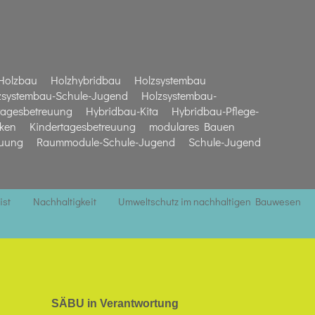
Holzbau
Holzhybridbau
Holzsystembau
zsystembau-Schule-Jugend
Holzsystembau-
tagesbetreuung
Hybridbau-Kita
Hybridbau-Pflege-
iken
Kindertagesbetreuung
modulares Bauen
euung
Raummodule-Schule-Jugend
Schule-Jugend
ist
Nachhaltigkeit
Umweltschutz im nachhaltigen Bauwesen
SÄBU in Verantwortung