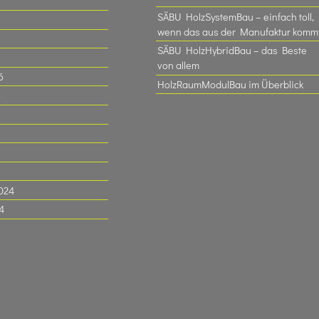
SÄBU HolzSystemBau – einfach toll,
wenn das aus der Manufaktur komm
SÄBU HolzHybridBau – das Beste
von allem
6
HolzRaumModulBau im Überblick
6
024
4