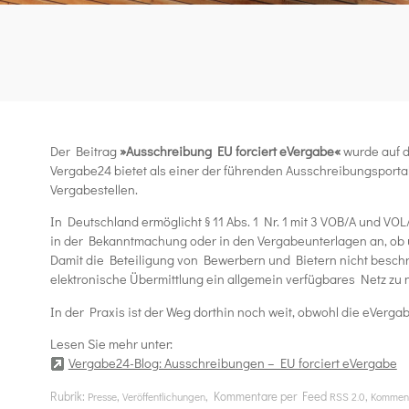
Der Beitrag
»Ausschreibung EU forciert eVergabe«
wurde auf d
Vergabe24 bietet als einer der führenden Ausschreibungsportal
Vergabestellen.
In Deutschland ermöglicht § 11 Abs. 1 Nr. 1 mit 3
VOB
/A und
VOL
in der Bekanntmachung oder in den Vergabeunterlagen an, ob u
Damit die Beteiligung von Bewerbern und Bietern nicht beschrä
elektronische Übermittlung ein allgemein verfügbares Netz zu 
In der Praxis ist der Weg dorthin noch weit, obwohl die eVerg
Lesen Sie mehr unter:
Vergabe24-Blog: Ausschreibungen – EU forciert eVergabe
Rubrik:
,
, Kommentare per Feed
,
Presse
Veröffentlichungen
RSS 2.0
Komment