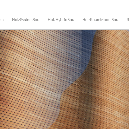
en
HolzSystemBau
HolzHybridBau
HolzRaumModulBau
R