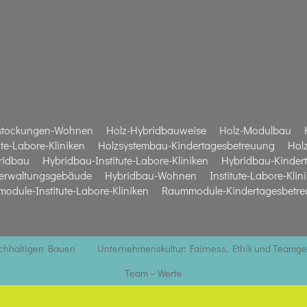
stockungen-Wohnen
Holz-Hybridbauweise
Holz-Modulbau
te-Labore-Kliniken
Holzsystembau-Kindertagesbetreuung
Hol
ridbau
Hybridbau-Institute-Labore-Kliniken
Hybridbau-Kinder
erwaltungsgebäude
Hybridbau-Wohnen
Institute-Labore-Klin
odule-Institute-Labore-Kliniken
Raummodule-Kindertagesbetr
achhaltigen Bauen
Unternehmenskultur: Fairness, Ethik und Teamge
Team – Werte