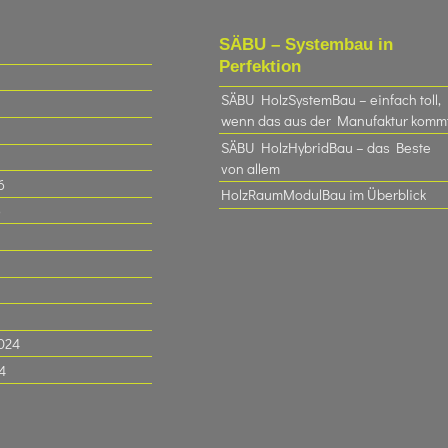
SÄBU – Systembau in
Perfektion
SÄBU HolzSystemBau – einfach toll,
wenn das aus der Manufaktur komm
SÄBU HolzHybridBau – das Beste
von allem
6
HolzRaumModulBau im Überblick
6
024
4