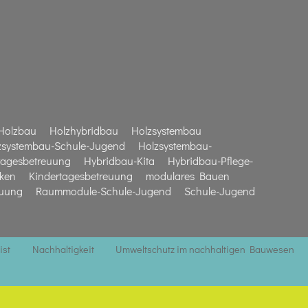
Holzbau
Holzhybridbau
Holzsystembau
zsystembau-Schule-Jugend
Holzsystembau-
tagesbetreuung
Hybridbau-Kita
Hybridbau-Pflege-
iken
Kindertagesbetreuung
modulares Bauen
euung
Raummodule-Schule-Jugend
Schule-Jugend
ist
Nachhaltigkeit
Umweltschutz im nachhaltigen Bauwesen