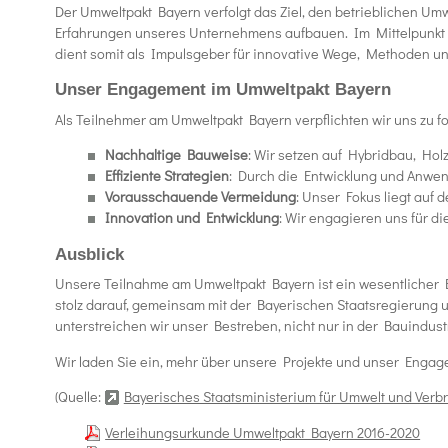
Der Umweltpakt Bayern verfolgt das Ziel, den betrieblichen Umwe
Erfahrungen unseres Unternehmens aufbauen. Im Mittelpunkt s
dient somit als Impulsgeber für innovative Wege, Methoden und
Unser Engagement im Umweltpakt Bayern
Als Teilnehmer am Umweltpakt Bayern verpflichten wir uns zu
Nachhaltige Bauweise
: Wir setzen auf Hybridbau, Hol
Effiziente Strategien
: Durch die Entwicklung und Anwen
Vorausschauende Vermeidung
: Unser Fokus liegt auf 
Innovation und Entwicklung
: Wir engagieren uns für 
Ausblick
Unsere Teilnahme am Umweltpakt Bayern ist ein wesentlicher Be
stolz darauf, gemeinsam mit der Bayerischen Staatsregierung 
unterstreichen wir unser Bestreben, nicht nur in der Bauindust
Wir laden Sie ein, mehr über unsere Projekte und unser Enga
(Quelle:
Bayerisches Staatsministerium für Umwelt und Verb
Verleihungsurkunde Umweltpakt Bayern 2016-2020