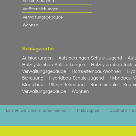
Schule & Jugend
Veröffentlichungen
Verwaltungsgebäude
Wohnen
Schlagwörter
Aufstockungen
Aufstockungen-Schule-Jugend
Auf
Holzsystembau-Aufstockungen
Holzsystembau-Institu
Verwaltungsgebäude
Holzsystembau-Wohnen
Hyb
Betreuung
Hybridbau-Schule-Jugend
Hybridbau-V
Modulbau
Pflege-Betreuung
Raummodule
Raumm
Verwaltungsgebäude
Wohnen
Lernen Sie unsere näher kennen
Philosophie
Qualität im n