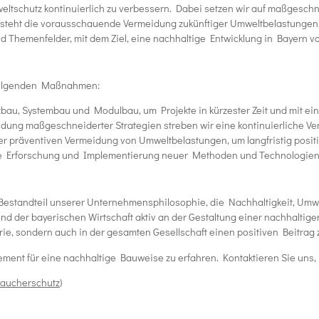
ltschutz kontinuierlich zu verbessern. Dabei setzen wir auf maßgeschneid
teht die vorausschauende Vermeidung zukünftiger Umweltbelastungen, a
 Themenfelder, mit dem Ziel, eine nachhaltige Entwicklung in Bayern v
 folgenden Maßnahmen:
zbau, Systembau und Modulbau, um Projekte in kürzester Zeit und mit ei
dung maßgeschneiderter Strategien streben wir eine kontinuierliche V
der präventiven Vermeidung von Umweltbelastungen, um langfristig positiv
die Erforschung und Implementierung neuer Methoden und Technologien,
standteil unserer Unternehmensphilosophie, die Nachhaltigkeit, Umwelts
und der bayerischen Wirtschaft aktiv an der Gestaltung einer nachhalt
rie, sondern auch in der gesamten Gesellschaft einen positiven Beitrag
gement für eine nachhaltige Bauweise zu erfahren. Kontaktieren Sie un
raucherschutz
)