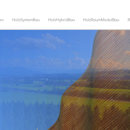
en
HolzSystemBau
HolzHybridBau
HolzRaumModulBau
R