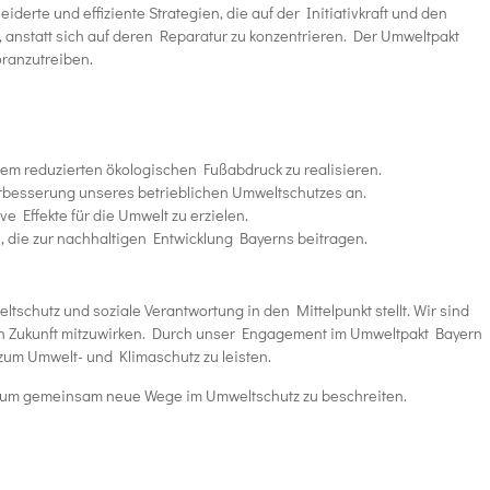
erte und effiziente Strategien, die auf der Initiativkraft und den
nstatt sich auf deren Reparatur zu konzentrieren. Der Umweltpakt
oranzutreiben.
nem reduzierten ökologischen Fußabdruck zu realisieren.
erbesserung unseres betrieblichen Umweltschutzes an.
e Effekte für die Umwelt zu erzielen.
 die zur nachhaltigen Entwicklung Bayerns beitragen.
chutz und soziale Verantwortung in den Mittelpunkt stellt. Wir sind
igen Zukunft mitzuwirken. Durch unser Engagement im Umweltpakt Bayern
 zum Umwelt- und Klimaschutz zu leisten.
s, um gemeinsam neue Wege im Umweltschutz zu beschreiten.