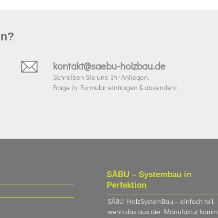
un?
kontakt@saebu-holzbau.de
Schreiben Sie uns Ihr Anliegen.
Frage in Formular eintragen & absenden!
SÄBU – Systembau in
Perfektion
SÄBU HolzSystemBau – einfach toll,
wenn das aus der Manufaktur komm