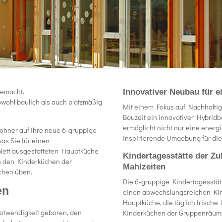
gemacht.
Innovativer Neubau für e
wohl baulich als auch platzmäßig
Mit einem Fokus auf Nachhaltig
Bauzeit ein innovativer Hybri
ermöglicht nicht nur eine ener
ohner auf ihre neue 6-gruppige
inspirierende Umgebung für die
was Sie für einen
lett ausgestatteten Hauptküche
Kindertagesstätte der Zu
in den Kinderküchen der
Mahlzeiten
chen üben.
Die 6-gruppige Kindertagesstätte
en
einen abwechslungsreichen Kind
Hauptküche, die täglich frische
Notwendigkeit geboren, den
Kinderküchen der Gruppenräume