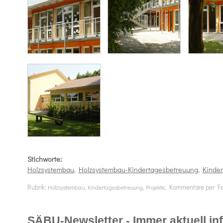
Stichworte:
Holzsystembau
,
Holzsystembau-Kindertagesbetreuung
,
Kinde
Rubrik:
,
,
, Kommentare per F
Holzsystembau
Kindertagesbetreuung
Projekte
SÄBU-Newsletter - Immer aktuell info