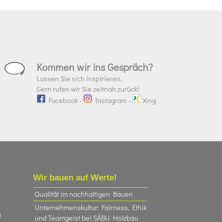
Kommen wir ins Gespräch?
Lassen Sie sich inspirieren.
Gern rufen wir Sie zeitnah zurück!
Facebook
-
Instagram
-
Xing
Wir bauen auf Werte!
Qualität im nachhaltigen Bauen
Unternehmenskultur: Fairness, Ethik
t
und Teamgeist bei SÄBU Holzbau​