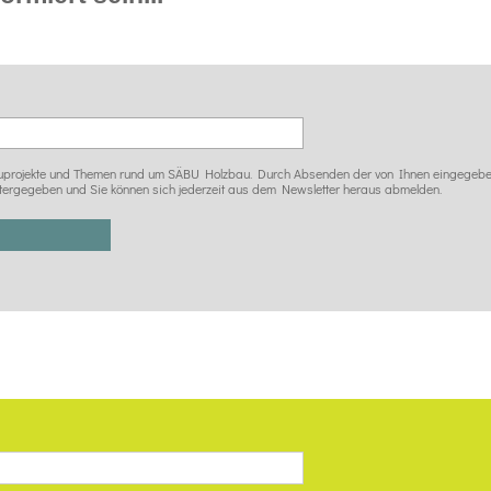
 Bauprojekte und Themen rund um SÄBU Holzbau. Durch Absenden der von Ihnen eingegeben
tergegeben und Sie können sich jederzeit aus dem Newsletter heraus abmelden.