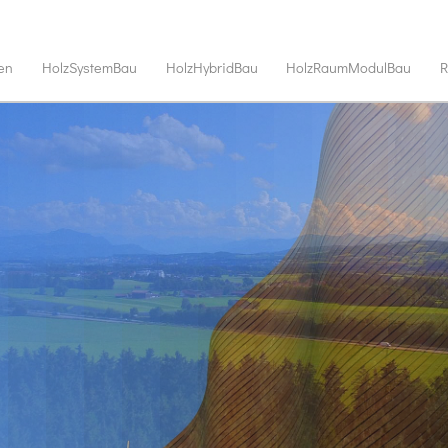
en
HolzSystemBau
HolzHybridBau
HolzRaumModulBau
R