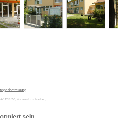
rtagesbetreuung
eed
,
,
RSS 2.0
Kommentar schreiben
rmiert sein...