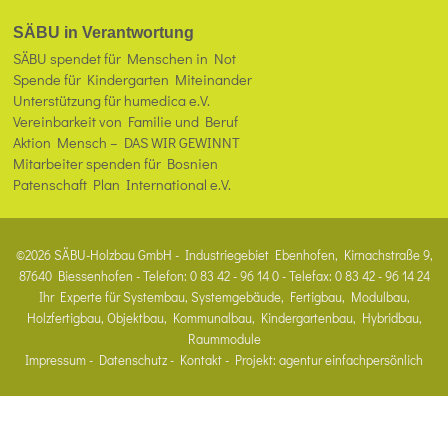
SÄBU in Verantwortung
SÄBU spendet für Menschen in Not
Spende für Kindergarten Miteinander
Unterstützung für humedica e.V.
Vereinbarkeit von Familie und Beruf
Aktion Mensch – DAS WIR GEWINNT
Mitarbeiter spenden für Bosnien
Patenschaft Plan International e.V.
©2026 SÄBU-Holzbau GmbH - Industriegebiet Ebenhofen, Kirnachstraße 9,
87640 Biessenhofen - Telefon: 0 83 42 - 96 14 0 - Telefax: 0 83 42 - 96 14 24
Ihr Experte für Systembau, Systemgebäude, Fertigbau, Modulbau,
Holzfertigbau, Objektbau, Kommunalbau, Kindergartenbau, Hybridbau,
Raummodule
Impressum
-
Datenschutz
-
Kontakt
- Projekt:
agentur einfachpersönlich