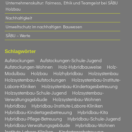
Unternehmenskultur: Fairness, Ethik und Teamgeist bei SÄBU
Holzbau​
Nachhaltigkeit
Umweltschutz im nachhaltigen Bauwesen
SÄBU – Werte
Schlagwörter
Aufstockungen
Aufstockungen-Schule-Jugend
Aufstockungen-Wohnen
Holz-Hybridbauweise
Holz-
Modulbau
Holzbau
Holzhybridbau
Holzsystembau
Holzsystembau-Aufstockungen
Holzsystembau-Institute-
Labore-Kliniken
Holzsystembau-Kindertagesbetreuung
Holzsystembau-Schule-Jugend
Holzsystembau-
Verwaltungsgebäude
Holzsystembau-Wohnen
Hybridbau
Hybridbau-Institute-Labore-Kliniken
Hybridbau-Kindertagesbetreuung
Hybridbau-Kita
Hybridbau-Pflege-Betreuung
Hybridbau-Schule-Jugend
Hybridbau-Verwaltungsgebäude
Hybridbau-Wohnen
Institute-Labore-Kliniken
Kindertagesbetreuung