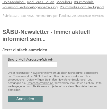
Holz-Modulbau
,
modulares Bauen
,
Modulbau
,
Raummodule
,
Raummodule-Kindertagesbetreuung
,
Raummodule-Schule-Jugend
Rubrik:
, Kommentare per Feed
,
,
SÄBU Bau News
RSS 2.0
Kommentar schreiben
SÄBU-Newsletter - Immer aktuell
informiert sein...
Jetzt einfach anmelden...
Ihre E-Mail-Adresse
(Pflichtfeld)
Unser kostenloser Newsletter informiert Sie über interessante Bauprojekte
und Themen rund um SÄBU Holzbau. Durch Absenden der von Ihnen
eingegebenen Daten willigen Sie in den Newsletter-Empfang ein und
bestätigen die
Datenschutzerklärung.
Wir werden Ihre Daten nicht an Dritte
weitergegeben und Sie können sich jederzeit aus dem Newsletter heraus
abmelden.