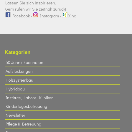
Lassen Sie sich inspirieren.
Gern rufen wir Sie zeitnah zurück!
Facebook
-
Instagram
-
Xing
Kategorien
50 Jahre Ebenhofen
Aufstockungen
Holzsystembau
Hybridbau
Institute, Labore, Kliniken
Kindertagesbetreuung
Newsletter
Pflege & Betreuung