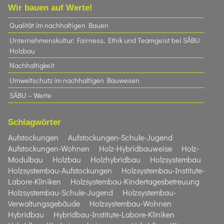
Wir bauen auf Werte!
Qualität im nachhaltigen Bauen
Unternehmenskultur: Fairness, Ethik und Teamgeist bei SÄBU
Holzbau​
Nachhaltigkeit
Umweltschutz im nachhaltigen Bauwesen
SÄBU – Werte
Schlagwörter
Aufstockungen
Aufstockungen-Schule-Jugend
Aufstockungen-Wohnen
Holz-Hybridbauweise
Holz-
Modulbau
Holzbau
Holzhybridbau
Holzsystembau
Holzsystembau-Aufstockungen
Holzsystembau-Institute-
Labore-Kliniken
Holzsystembau-Kindertagesbetreuung
Holzsystembau-Schule-Jugend
Holzsystembau-
Verwaltungsgebäude
Holzsystembau-Wohnen
Hybridbau
Hybridbau-Institute-Labore-Kliniken