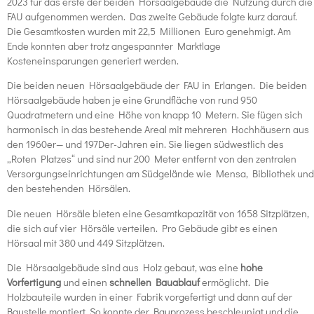
2023 für das erste der beiden Hörsaalgebäude die Nutzung durch die
FAU aufgenommen werden. Das zweite Gebäude folgte kurz darauf.
Die Gesamtkosten wurden mit 22,5 Millionen Euro genehmigt. Am
Ende konnten aber trotz angespannter Marktlage
Kosteneinsparungen generiert werden.
Die beiden neuen Hörsaalgebäude der FAU in Erlangen. Die beiden
Hörsaalgebäude haben je eine Grundfläche von rund 950
Quadratmetern und eine Höhe von knapp 10 Metern. Sie fügen sich
harmonisch in das bestehende Areal mit mehreren Hochhäusern aus
den 1960er— und 197Der-Jahren ein. Sie liegen südwestlich des
„Roten Platzes“ und sind nur 200 Meter entfernt von den zentralen
Versorgungseinrichtungen am Südgelände wie Mensa, Bibliothek und
den bestehenden Hörsälen.
Die neuen Hörsäle bieten eine Gesamtkapazität von 1658 Sitzplätzen,
die sich auf vier Hörsäle verteilen. Pro Gebäude gibt es einen
Hörsaal mit 380 und 449 Sitzplätzen.
Die Hörsaalgebäude sind aus Holz gebaut, was eine
hohe
Vorfertigung
und einen
schnellen Bauablauf
ermöglicht. Die
Holzbauteile wurden in einer Fabrik vorgefertigt und dann auf der
Baustelle montiert. So konnte der Bauprozess beschleunigt und die