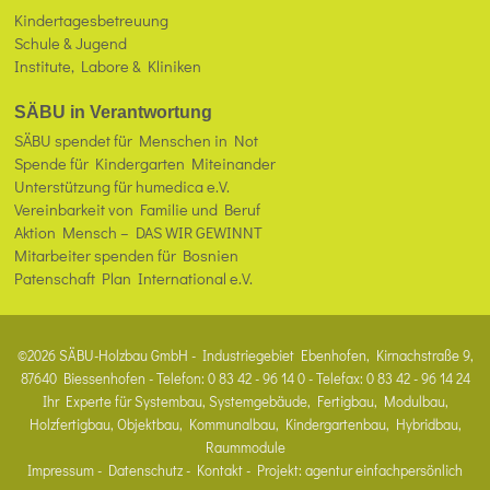
Kindertagesbetreuung
Schule & Jugend
Institute, Labore & Kliniken
SÄBU in Verantwortung
SÄBU spendet für Menschen in Not
Spende für Kindergarten Miteinander
Unterstützung für humedica e.V.
Vereinbarkeit von Familie und Beruf
Aktion Mensch – DAS WIR GEWINNT
Mitarbeiter spenden für Bosnien
Patenschaft Plan International e.V.
©2026 SÄBU-Holzbau GmbH - Industriegebiet Ebenhofen, Kirnachstraße 9,
87640 Biessenhofen - Telefon: 0 83 42 - 96 14 0 - Telefax: 0 83 42 - 96 14 24
Ihr Experte für Systembau, Systemgebäude, Fertigbau, Modulbau,
Holzfertigbau, Objektbau, Kommunalbau, Kindergartenbau, Hybridbau,
Raummodule
Impressum
-
Datenschutz
-
Kontakt
- Projekt:
agentur einfachpersönlich