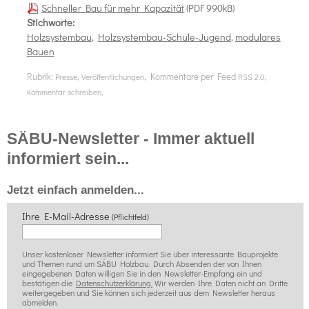
Schneller Bau für mehr Kapazität
(PDF 990kB)
Stichworte:
Holzsystembau
,
Holzsystembau-Schule-Jugend
,
modulares
Bauen
Rubrik:
,
, Kommentare per Feed
,
Presse
Veröffentlichungen
RSS 2.0
,
Kommentar schreiben
SÄBU-Newsletter - Immer aktuell
informiert sein...
Jetzt einfach anmelden...
Ihre E-Mail-Adresse
(Pflichtfeld)
Unser kostenloser Newsletter informiert Sie über interessante Bauprojekte
und Themen rund um SÄBU Holzbau. Durch Absenden der von Ihnen
eingegebenen Daten willigen Sie in den Newsletter-Empfang ein und
bestätigen die
Datenschutzerklärung.
Wir werden Ihre Daten nicht an Dritte
weitergegeben und Sie können sich jederzeit aus dem Newsletter heraus
abmelden.