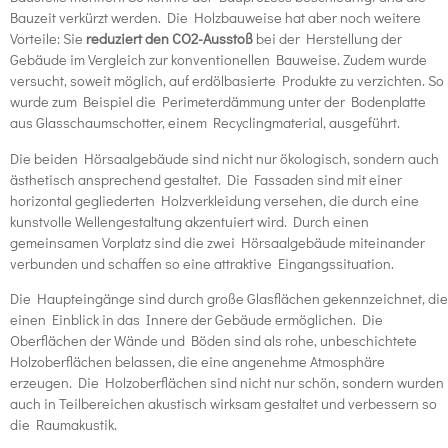
Bauzeit verkürzt werden. Die Holzbauweise hat aber noch weitere
Vorteile: Sie
reduziert den CO2-Ausstoß
bei der Herstellung der
Gebäude im Vergleich zur konventionellen Bauweise. Zudem wurde
versucht, soweit möglich, auf erdölbasierte Produkte zu verzichten. So
wurde zum Beispiel die Perimeterdämmung unter der Bodenplatte
aus Glasschaumschotter, einem Recyclingmaterial, ausgeführt.
Die beiden Hörsaalgebäude sind nicht nur ökologisch, sondern auch
ästhetisch ansprechend gestaltet. Die Fassaden sind mit einer
horizontal gegliederten Holzverkleidung versehen, die durch eine
kunstvolle Wellengestaltung akzentuiert wird. Durch einen
gemeinsamen Vorplatz sind die zwei Hörsaalgebäude miteinander
verbunden und schaffen so eine attraktive Eingangssituation.
Die Haupteingänge sind durch große Glasflächen gekennzeichnet, die
einen Einblick in das Innere der Gebäude ermöglichen. Die
Oberflächen der Wände und Böden sind als rohe, unbeschichtete
Holzoberflächen belassen, die eine angenehme Atmosphäre
erzeugen. Die Holzoberflächen sind nicht nur schön, sondern wurden
auch in Teilbereichen akustisch wirksam gestaltet und verbessern so
die Raumakustik.