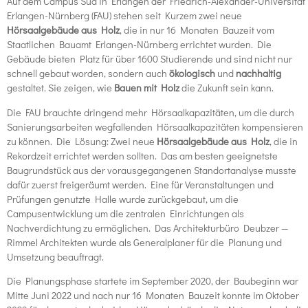
Auf dem Campus Süd in Erlangen der Friedrich-Alexander-Universität
Erlangen-Nürnberg (FAU) stehen seit Kurzem zwei neue
Hörsaalgebäude aus Holz
, die in nur 16 Monaten Bauzeit vom
Staatlichen Bauamt Erlangen-Nürnberg errichtet wurden. Die
Gebäude bieten Platz für über 1600 Studierende und sind nicht nur
schnell gebaut worden, sondern auch
ökologisch
und
nachhaltig
gestaltet. Sie zeigen, wie
Bauen mit Holz
die Zukunft sein kann.
Die FAU brauchte dringend mehr Hörsaalkapazitäten, um die durch
Sanierungsarbeiten wegfallenden Hörsaalkapazitäten kompensieren
zu können. Die Lösung: Zwei neue
Hörsaalgebäude aus Holz
, die in
Rekordzeit errichtet werden sollten. Das am besten geeignetste
Baugrundstück aus der vorausgegangenen Standortanalyse musste
dafür zuerst freigeräumt werden. Eine für Veranstaltungen und
Prüfungen genutzte Halle wurde zurückgebaut, um die
Campusentwicklung um die zentralen Einrichtungen als
Nachverdichtung zu ermöglichen. Das Architekturbüro Deubzer —
Rimmel Architekten wurde als Generalplaner für die Planung und
Umsetzung beauftragt.
Die Planungsphase startete im September 2020, der Baubeginn war
Mitte Juni 2022 und nach nur 16 Monaten Bauzeit konnte im Oktober