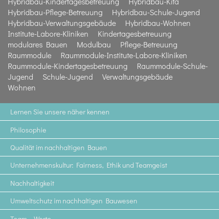
Hybridbau-Kindertagesbetreuung
Hybridbau-Kita
Hybridbau-Pflege-Betreuung
Hybridbau-Schule-Jugend
Hybridbau-Verwaltungsgebäude
Hybridbau-Wohnen
Institute-Labore-Kliniken
Kindertagesbetreuung
modulares Bauen
Modulbau
Pflege-Betreuung
Raummodule
Raummodule-Institute-Labore-Kliniken
Raummodule-Kindertagesbetreuung
Raummodule-Schule-
Jugend
Schule-Jugend
Verwaltungsgebäude
Wohnen
Lernen Sie unsere näher kennen
Philosophie
Qualität im nachhaltigen Bauen
Unternehmenskultur: Fairness, Ethik und Teamgeist
Nachhaltigkeit
Umweltschutz im nachhaltigen Bauwesen
Team – Werte