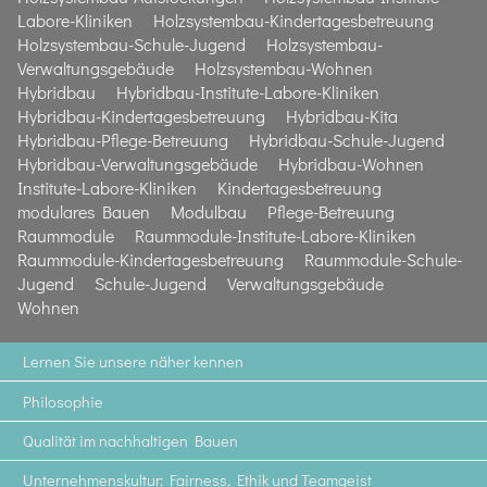
Labore-Kliniken
Holzsystembau-Kindertagesbetreuung
Holzsystembau-Schule-Jugend
Holzsystembau-
Verwaltungsgebäude
Holzsystembau-Wohnen
Hybridbau
Hybridbau-Institute-Labore-Kliniken
Hybridbau-Kindertagesbetreuung
Hybridbau-Kita
Hybridbau-Pflege-Betreuung
Hybridbau-Schule-Jugend
Hybridbau-Verwaltungsgebäude
Hybridbau-Wohnen
Institute-Labore-Kliniken
Kindertagesbetreuung
modulares Bauen
Modulbau
Pflege-Betreuung
Raummodule
Raummodule-Institute-Labore-Kliniken
Raummodule-Kindertagesbetreuung
Raummodule-Schule-
Jugend
Schule-Jugend
Verwaltungsgebäude
Wohnen
Lernen Sie unsere näher kennen
Philosophie
Qualität im nachhaltigen Bauen
Unternehmenskultur: Fairness, Ethik und Teamgeist