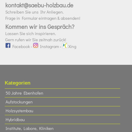
kontakt@saebu-holzbau.de
Schreiben Sie uns Ihr Anliegen.
Frage in Formular eintragen & absenden!
Kommen wir ins Gespräch?
Lassen Sie sich inspirieren.
Gern rufen wir Sie zeitnah zurück!
Facebook
-
Instagram
-
Xing
Kategorien
50 Jahre Ebenhofen
Aufstockungen
Holzsystembau
Hybridbau
Institute, Labore, Kliniken