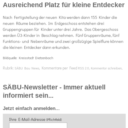
Ausreichend Platz für kleine Entdecker
Nach Fertigstellung der neuen Kita werden dann 155 Kinder die
neuen Räume beziehen. Im Erdgeschoss entstehen drei
Gruppengruppen für Kinder unter drei Jahre. Das Obergeschoss
werden Ü3-Kinder in Beschlag nehmen. Fünf Gruppenräume, fünf
Funktions- und Nebenräume und zwei großzügige Spielflure können
die kleinen Entdecker dann erkunden.
Bildquelle: Kreisstadt Dietzenbach
Rubrik:
, Kommentare per Feed
,
,
SÄBU Bau News
RSS 2.0
Kommentar schreiben
SÄBU-Newsletter - Immer aktuell
informiert sein...
Jetzt einfach anmelden...
Ihre E-Mail-Adresse
(Pflichtfeld)