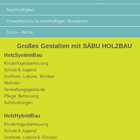
Nachhaltigkeit
Umweltschutz im nachhaltigen Bauwesen
Team – Werte
Großes Gestalten mit SÄBU HOLZBAU
HolzSystemBau
Kindertagesbetreuung
Schule & Jugend
Institute, Labore, Kliniken
Wohnen
Verwaltungsgebäude
Pflege Betreuung
Aufstockungen
HolzHybridBau
Kindertagesbetreuung
Schule & Jugend
Institute, Labore & Kliniken