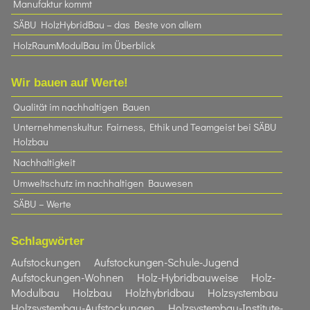
Manufaktur kommt
SÄBU HolzHybridBau – das Beste von allem
HolzRaumModulBau im Überblick
Wir bauen auf Werte!
Qualität im nachhaltigen Bauen
Unternehmenskultur: Fairness, Ethik und Teamgeist bei SÄBU
Holzbau​
Nachhaltigkeit
Umweltschutz im nachhaltigen Bauwesen
SÄBU – Werte
Schlagwörter
Aufstockungen
Aufstockungen-Schule-Jugend
Aufstockungen-Wohnen
Holz-Hybridbauweise
Holz-
Modulbau
Holzbau
Holzhybridbau
Holzsystembau
Holzsystembau-Aufstockungen
Holzsystembau-Institute-