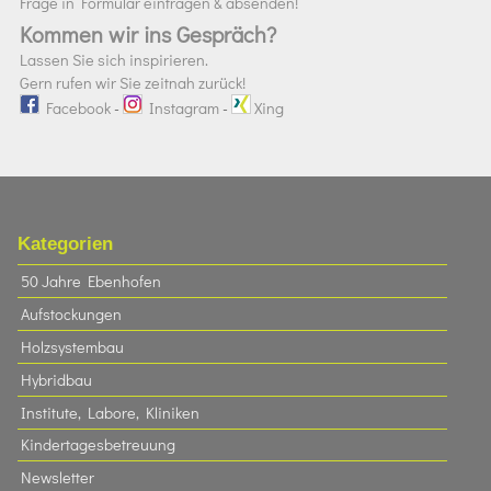
Frage in Formular eintragen & absenden!
Kommen wir ins Gespräch?
Lassen Sie sich inspirieren.
Gern rufen wir Sie zeitnah zurück!
Facebook
-
Instagram
-
Xing
Kategorien
50 Jahre Ebenhofen
Aufstockungen
Holzsystembau
Hybridbau
Institute, Labore, Kliniken
Kindertagesbetreuung
Newsletter