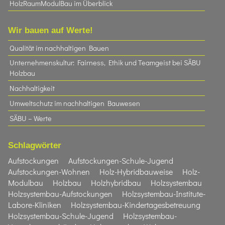
HolzRaumModulBau im Überblick
Wir bauen auf Werte!
Qualität im nachhaltigen Bauen
Unternehmenskultur: Fairness, Ethik und Teamgeist bei SÄBU
Holzbau​
Nachhaltigkeit
Umweltschutz im nachhaltigen Bauwesen
SÄBU – Werte
Schlagwörter
Aufstockungen
Aufstockungen-Schule-Jugend
Aufstockungen-Wohnen
Holz-Hybridbauweise
Holz-
Modulbau
Holzbau
Holzhybridbau
Holzsystembau
Holzsystembau-Aufstockungen
Holzsystembau-Institute-
Labore-Kliniken
Holzsystembau-Kindertagesbetreuung
Holzsystembau-Schule-Jugend
Holzsystembau-