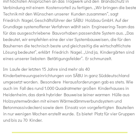
mit höchsten Ansprüchen an das Tragwerk und den Brandschutz in
Verbindung mit einem Kostenvorteil zu fertigen. „Wir bringen die best
Technik mit den Wünschen unserer Kunden zusammen“, sagt
Friedrich Nagel, Geschäftsführer der SÄBU Holzbau GmbH. Auf der
Grundlage systemoffener Verfahren wählt sein Engineering-Team das
für das ausgeschriebene Bauvorhaben passendste System aus. „Das
bedeutet, wir empfehlen eine der vier Systembauweisen, die für den
Bauherren die technisch beste und gleichzeitig die wirtschaftlichste
Lösung bedeutet“, erklärt Friedrich Nagel. „Und ja, Kindergärten sind
eines unserer liebsten Betätigungsfelder“. Er schmunzelt.
Im Laufe der letzten 15 Jahre sind mehr als 40
Kinderbetreuungseinrichtungen von SÄBU in ganz Süddeutschland
umgesetzt worden. Besondere Herausforderungen gab es stets. Wie
auch im Fall des rund 1.000 Quadratmeter großen Kinderhauses in
Heidenheim, das dank hybrider Bauweise (einer warmen Hülle aus
Holzsystemwänden mit einem Wärmedämmverbundsystem und
Betonmassivdecken) sowie dem Einsatz von vorgefertigten Bauteilen
in nur wenigen Wochen erstellt wurde. Es bietet Platz für vier Gruppen
und bis zu 70 Kinder.