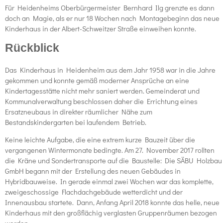
Für Heidenheims Oberbürgermeister Bernhard Ilg grenzte es dann
doch an Magie, als er nur 18 Wochen nach Montagebeginn das neue
Kinderhaus in der Albert-Schweitzer Straße einweihen konnte.
Rückblick
Das Kinderhaus in Heidenheim aus dem Jahr 1958 war in die Jahre
gekommen und konnte gemäß moderner Ansprüche an eine
Kindertagesstätte nicht mehr saniert werden. Gemeinderat und
Kommunalverwaltung beschlossen daher die Errichtung eines
Ersatzneubaus in direkter räumlicher Nähe zum
Bestandskindergarten bei laufendem Betrieb.
Keine leichte Aufgabe, die eine extrem kurze Bauzeit über die
vergangenen Wintermonate bedingte. Am 27. November 2017 rollten
die Kräne und Sondertransporte auf die Baustelle: Die SÄBU Holzbau
GmbH begann mit der Erstellung des neuen Gebäudes in
Hybridbauweise. In gerade einmal zwei Wochen war das komplette,
zweigeschossige Flachdachgebäude wetterdicht und der
Innenausbau startete. Dann, Anfang April 2018 konnte das helle, neue
Kinderhaus mit den großflächig verglasten Gruppenräumen bezogen