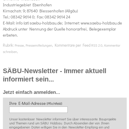
Industriegebiet Ebenhofen
Kirnachstr. 9; 87640 Biessenhofen (Allgäu)
Tel.: 08342 9614 0; Fax: 08342 9614 24
E-Mail: info (at) saebu-holzbau.de; Internet: www.saebu-holzbau.de
Abdruck unter Nennung der Quelle honorarfrei, Belegexemplar
erbeten.
Rubrik:
,
, Kommentare per Feed
,
Presse
Pressemitteilungen
RSS 2.0
Kommentar
,
schreiben
SÄBU-Newsletter - Immer aktuell
informiert sein...
Jetzt einfach anmelden...
Ihre E-Mail-Adresse
(Pflichtfeld)
Unser kostenloser Newsletter informiert Sie über interessante Bauprojekte
und Themen rund um SÄBU Holzbau. Durch Absenden der von Ihnen
eingegebenen Daten willigen Sie in den Newsletter-Empfang ein und