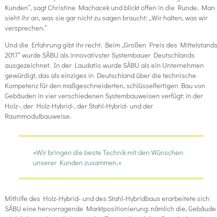
Kunden“, sagt Christine Machacek und blickt offen in die Runde. Man
sieht ihr an, was sie gar nicht zu sagen braucht: „Wir halten, was wir
versprechen.“
Und die Erfahrung gibt ihr recht. Beim „Großen Preis des Mittelstand
2017“ wurde SÄBU als innovativster Systembauer Deutschlands
ausgezeichnet. In der Laudatio wurde SÄBU als ein Unternehmen
gewürdigt, das als einziges in Deutschland über die technische
Kompetenz für den maßgeschneiderten, schlüsselfertigen Bau von
Gebäuden in vier verschiedenen Systembauweisen verfügt: in der
Holz-, der Holz-Hybrid-, der Stahl-Hybrid- und der
Raummodulbauweise.
»Wir bringen die beste Technik mit den Wünschen
unserer Kunden zusammen.«
Mithilfe des Holz-Hybrid- und des Stahl-Hybridbaus erarbeitete sich
SÄBU eine hervorragende Marktpositionierung: nämlich die, Gebäude