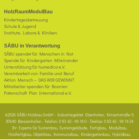
HolzRaumModulBau
Kindertagesbetreuung
Schule & Jugend
Institute, Labore & Kliniken
SÄBU in Verantwortung
SÄBU spendet für Menschen in Not
Spende für Kindergarten Miteinander
Unterstützung für humedica e.V.
Vereinbarkeit von Familie und Beruf
Aktion Mensch – DAS WIR GEWINNT
Mitarbeiter spenden für Bosnien
Patenschaft Plan International e.V.
©2026 SÄBU-Holzbau GmbH - Industriegebiet Ebenhofen, Kirnachstraße 9,
87640 Biessenhofen - Telefon: 0 83 42 - 96 14 0 - Telefax: 0 83 42 - 96 14 24
Ihr Experte für Systembau, Systemgebäude, Fertigbau, Modulbau,
Holzfertigbau, Objektbau, Kommunalbau, Kindergartenbau, Hybridbau,