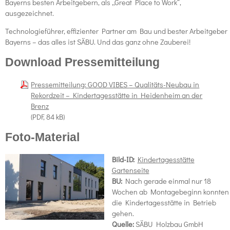
Bayerns besten Arbeitgebern, als „Great Place to Work“,
ausgezeichnet.
Technologieführer, effizienter Partner am Bau und bester Arbeitgeber
Bayerns – das alles ist SÄBU. Und das ganz ohne Zauberei!
Download Pressemitteilung
Pressemitteilung:
GOOD VIBES
– Qualitäts-Neubau in
Rekordzeit – Kindertagesstätte in Heidenheim an der
Brenz
(PDF, 84 kB)
Foto-Material
Bild-ID:
Kindertagesstätte
Gartenseite
BU:
Nach gerade einmal nur 18
Wochen ab Montagebeginn konnten
die Kindertagesstätte in Betrieb
gehen.
Quelle:
SÄBU Holzbau GmbH