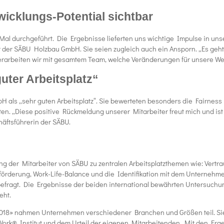
cklungs-Potential sichtbar
Mal durchgeführt. Die Ergebnisse lieferten uns wichtige Impulse in u
er der SÄBU Holzbau GmbH. Sie seien zugleich auch ein Ansporn. „Es geh
erarbeiten wir mit gesamtem Team, welche Veränderungen für unsere Weit
uter Arbeitsplatz“
 als „sehr guten Arbeitsplatz“. Sie bewerteten besonders die Fairness
sten. „Diese positive Rückmeldung unserer Mitarbeiter freut mich und ist 
äftsführerin der SÄBU.
der Mitarbeiter von SÄBU zu zentralen Arbeitsplatzthemen wie: Vertrau
tsförderung, Work-Life-Balance und die Identifikation mit dem Untern
fragt. Die Ergebnisse der beiden international bewährten Untersuchung
eht.
» nahmen Unternehmen verschiedener Branchen und Größen teil. Sie stell
 Work® Institut und dem Urteil der eigenen Mitarbeitenden. Mit den Er