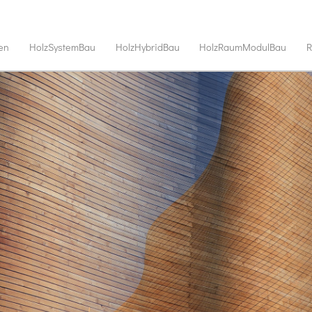
en
HolzSystemBau
HolzHybridBau
HolzRaumModulBau
R