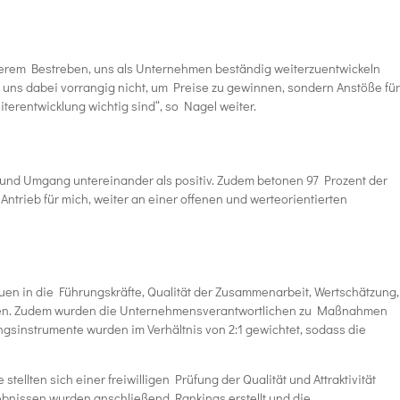
nserem Bestreben, uns als Unternehmen beständig weiterzuentwickeln
t uns dabei vorrangig nicht, um Preise zu gewinnen, sondern Anstöße für
erentwicklung wichtig sind“, so Nagel weiter.
 und Umgang untereinander als positiv. Zudem betonen 97 Prozent der
Antrieb für mich, weiter an einer offenen und werteorientierten
en in die Führungskräfte, Qualität der Zusammenarbeit, Wertschätzung,
ehmen. Zudem wurden die Unternehmensverantwortlichen zu Maßnahmen
sinstrumente wurden im Verhältnis von 2:1 gewichtet, sodass die
ten sich einer freiwilligen Prüfung der Qualität und Attraktivität
gebnissen wurden anschließend Rankings erstellt und die