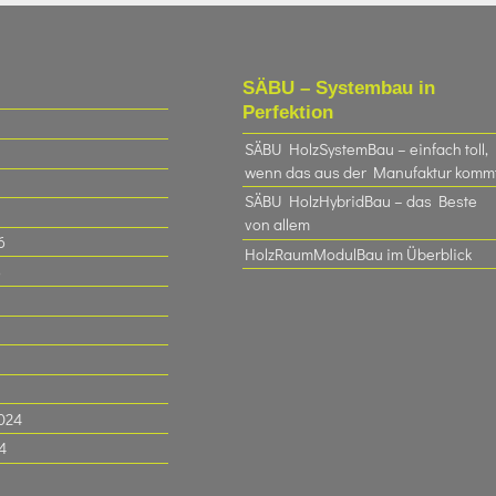
SÄBU – Systembau in
Perfektion
SÄBU HolzSystemBau – einfach toll,
wenn das aus der Manufaktur komm
SÄBU HolzHybridBau – das Beste
von allem
6
HolzRaumModulBau im Überblick
6
024
4