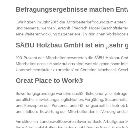
Befragungsergebnisse machen Entwi
„Wir haben im Jahr 2015 die Mitarbeiterbefragung zum ersten 
und besser zu werden“, erzählt Friedrich Nagel, Geschäftsleit
eine Weiterentwicklung zu generiere. In jährlichen Workshops 
SÄBU Holzbau GmbH ist ein „sehr g
100 Prozent der Mitarbeiter bewerteten die SÄBU Holzbau GmbH
Mitarbeiter, dass sie stolz auf das sind, was sie gemeinsam lei
Unternehmenskultur zu arbeiten“ so Christine Machacek, Gesch
Great Place to Work®
Bewertungsgrundlage war eine ausführliche anonyme Befragung 
berufliche Entwicklungsmöglichkeiten, Vergütung, Gesundhei
und Konzepten der Personal- und Führungsarbeit im Betrieb be
unmittelbare Bewertung der Mitarbeitenden im Vordergrund st
Am aktuellen Landeswettbewerb «Bayerns Beste Arbeitgeber 2018
ihrer Arbeitsplatzkultur durch das unabhängige Great Place to