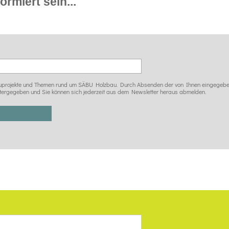
rmiert sein...
 Bauprojekte und Themen rund um SÄBU Holzbau. Durch Absenden der von Ihnen eingegeben
tergegeben und Sie können sich jederzeit aus dem Newsletter heraus abmelden.