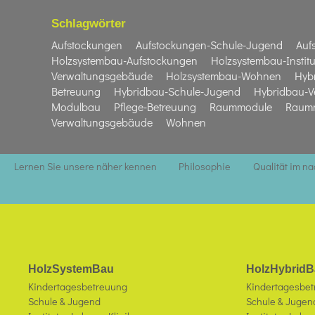
Schlagwörter
Aufstockungen
Aufstockungen-Schule-Jugend
Auf
Holzsystembau-Aufstockungen
Holzsystembau-Institu
Verwaltungsgebäude
Holzsystembau-Wohnen
Hyb
Betreuung
Hybridbau-Schule-Jugend
Hybridbau-V
Modulbau
Pflege-Betreuung
Raummodule
Raumm
Verwaltungsgebäude
Wohnen
Lernen Sie unsere näher kennen
Philosophie
Qualität im n
HolzSystemBau
HolzHybridB
Kindertagesbetreuung
Kindertagesbe
Schule & Jugend
Schule & Jugen