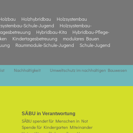
Holzbau
Holzhybridbau
Holzsystembau
zsystembau-Schule-Jugend
Holzsystembau-
tagesbetreuung
Hybridbau-Kita
Hybridbau-Pflege-
iken
Kindertagesbetreuung
modulares Bauen
euung
Raummodule-Schule-Jugend
Schule-Jugend
ist
Nachhaltigkeit
Umweltschutz im nachhaltigen Bauwesen
SÄBU in Verantwortung
SÄBU spendet für Menschen in Not
Spende für Kindergarten Miteinander