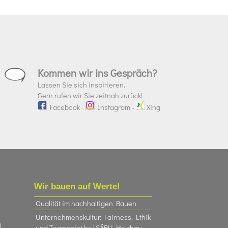
Kommen wir ins Gespräch?
Lassen Sie sich inspirieren.
Gern rufen wir Sie zeitnah zurück!
Facebook
-
Instagram
-
Xing
Wir bauen auf Werte!
Qualität im nachhaltigen Bauen
Unternehmenskultur: Fairness, Ethik
t
und Teamgeist bei SÄBU Holzbau​