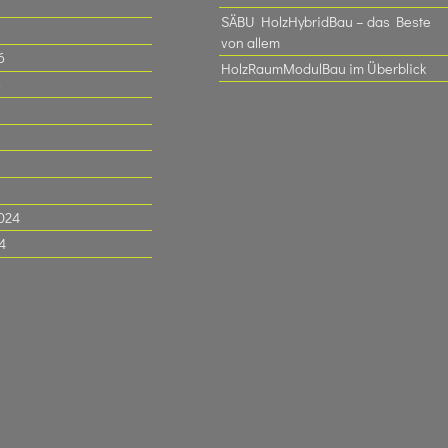
SÄBU HolzHybridBau – das Beste
von allem
6
HolzRaumModulBau im Überblick
6
024
4