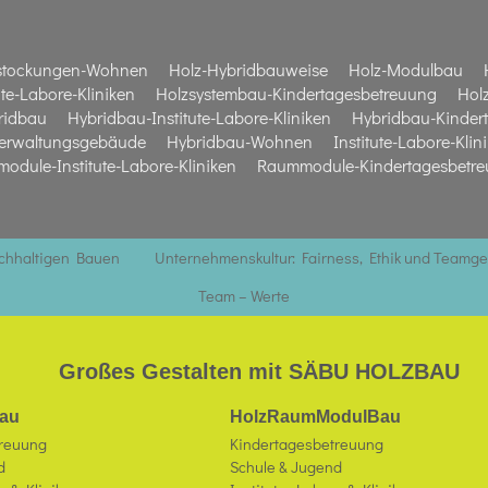
stockungen-Wohnen
Holz-Hybridbauweise
Holz-Modulbau
te-Labore-Kliniken
Holzsystembau-Kindertagesbetreuung
Hol
ridbau
Hybridbau-Institute-Labore-Kliniken
Hybridbau-Kinder
erwaltungsgebäude
Hybridbau-Wohnen
Institute-Labore-Klin
odule-Institute-Labore-Kliniken
Raummodule-Kindertagesbetr
achhaltigen Bauen
Unternehmenskultur: Fairness, Ethik und Teamge
Team – Werte
Großes Gestalten mit SÄBU HOLZBAU
au
HolzRaumModulBau
treuung
Kindertagesbetreuung
d
Schule & Jugend