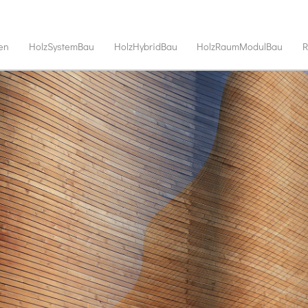
en
HolzSystemBau
HolzHybridBau
HolzRaumModulBau
R