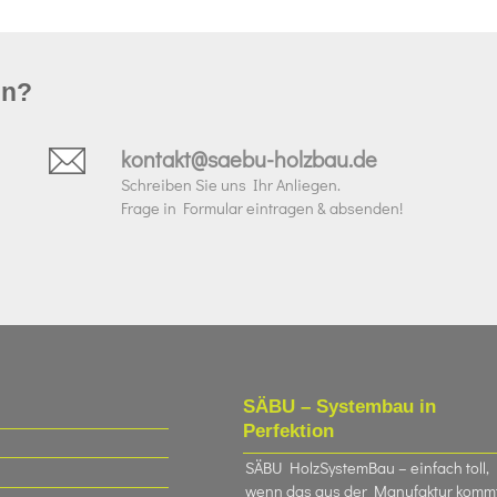
un?
kontakt@saebu-holzbau.de
Schreiben Sie uns Ihr Anliegen.
Frage in Formular eintragen & absenden!
SÄBU – Systembau in
Perfektion
SÄBU HolzSystemBau – einfach toll,
wenn das aus der Manufaktur komm