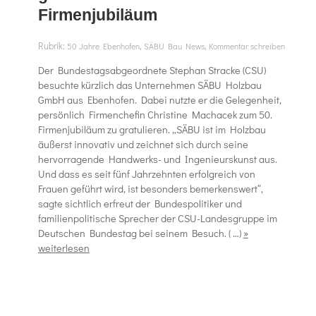
Firmenjubiläum
Rubrik:
,
,
50 Jahre Ebenhofen
SÄBU Bau News
Kommentar schreiben
Der Bundestagsabgeordnete Stephan Stracke (CSU)
besuchte kürzlich das Unternehmen SÄBU Holzbau
GmbH aus Ebenhofen. Dabei nutzte er die Gelegenheit,
persönlich Firmenchefin Christine Machacek zum 50.
Firmenjubiläum zu gratulieren. „SÄBU ist im Holzbau
äußerst innovativ und zeichnet sich durch seine
hervorragende Handwerks- und Ingenieurskunst aus.
Und dass es seit fünf Jahrzehnten erfolgreich von
Frauen geführt wird, ist besonders bemerkenswert“,
sagte sichtlich erfreut der Bundespolitiker und
familienpolitische Sprecher der CSU-Landesgruppe im
Deutschen Bundestag bei seinem Besuch. ( …)
»
weiterlesen