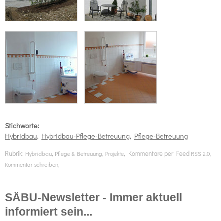
Stichworte:
Hybridbau
,
Hybridbau-Pflege-Betreuung
,
Pflege-Betreuung
Rubrik:
,
,
, Kommentare per Feed
,
Hybridbau
Pflege & Betreuung
Projekte
RSS 2.0
,
Kommentar schreiben
SÄBU-Newsletter - Immer aktuell
informiert sein...