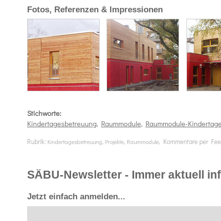
Fotos, Referenzen & Impressionen
Stichworte:
Kindertagesbetreuung
,
Raummodule
,
Raummodule-Kindertag
Rubrik:
,
,
, Kommentare per Fe
Kindertagesbetreuung
Projekte
Raummodule
SÄBU-Newsletter - Immer aktuell info
Jetzt einfach anmelden...