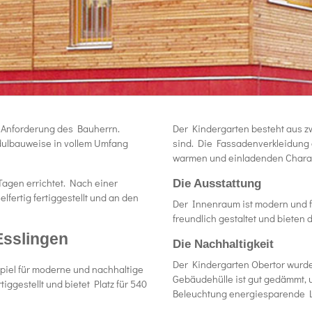
e Anforderung des Bauherrn.
Der Kindergarten besteht aus z
dulbauweise in vollem Umfang
sind. Die Fassadenverkleidung
warmen und einladenden Charakt
agen errichtet. Nach einer
Die Ausstattung
fertig fertiggestellt und an den
Der Innenraum ist modern und fu
freundlich gestaltet und bieten 
Esslingen
Die Nachhaltigkeit
Der Kindergarten Obertor wurde
piel für moderne und nachhaltige
Gebäudehülle ist gut gedämmt, 
ggestellt und bietet Platz für 540
Beleuchtung energiesparende 