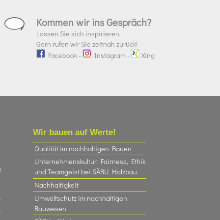
Kommen wir ins Gespräch?
Lassen Sie sich inspirieren.
Gern rufen wir Sie zeitnah zurück!
Facebook
-
Instagram
-
Xing
Wir bauen auf Werte!
Qualität im nachhaltigen Bauen
Unternehmenskultur: Fairness, Ethik
t
und Teamgeist bei SÄBU Holzbau​
Nachhaltigkeit
Umweltschutz im nachhaltigen
Bauwesen