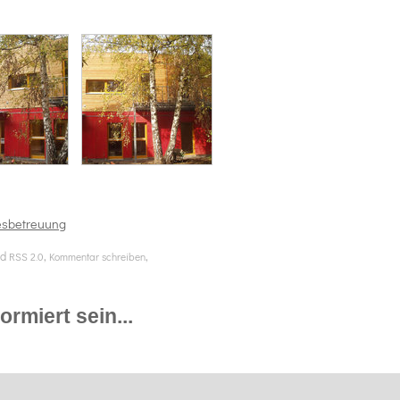
esbetreuung
ed
,
,
RSS 2.0
Kommentar schreiben
rmiert sein...