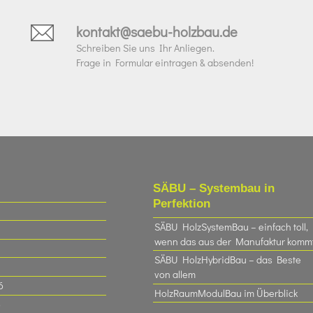
kontakt@saebu-holzbau.de
Schreiben Sie uns Ihr Anliegen.
Frage in Formular eintragen & absenden!
SÄBU – Systembau in
Perfektion
SÄBU HolzSystemBau – einfach toll,
wenn das aus der Manufaktur komm
SÄBU HolzHybridBau – das Beste
von allem
6
HolzRaumModulBau im Überblick
6