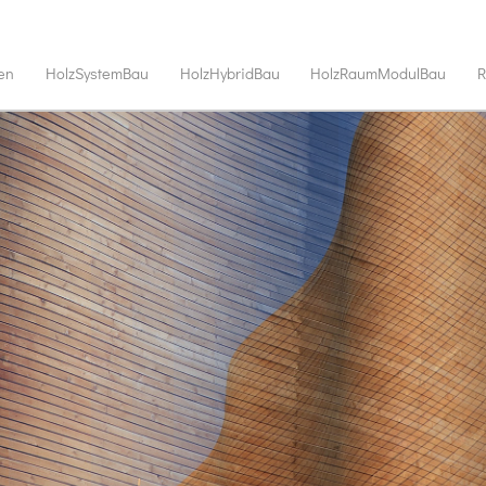
en
HolzSystemBau
HolzHybridBau
HolzRaumModulBau
R