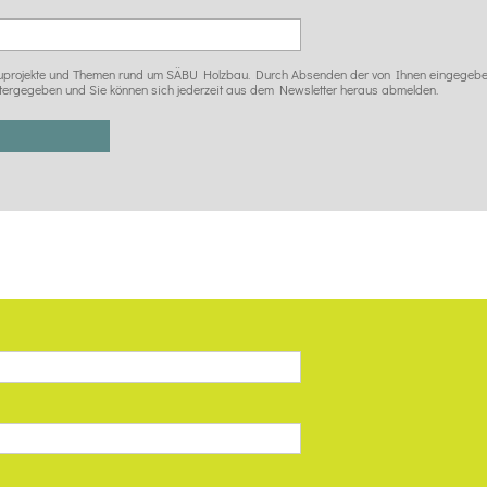
 Bauprojekte und Themen rund um SÄBU Holzbau. Durch Absenden der von Ihnen eingegeben
tergegeben und Sie können sich jederzeit aus dem Newsletter heraus abmelden.